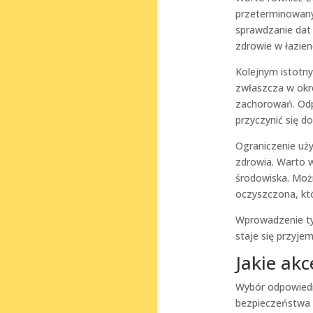
przeterminowany
sprawdzanie dat
zdrowie w łazien
Kolejnym istotn
zwłaszcza w okr
zachorowań. Odp
przyczynić się d
Ograniczenie uży
zdrowia. Warto w
środowiska. Moż
oczyszczona, któ
Wprowadzenie tyc
staje się przyje
Jakie ak
Wybór odpowiedn
bezpieczeństwa u