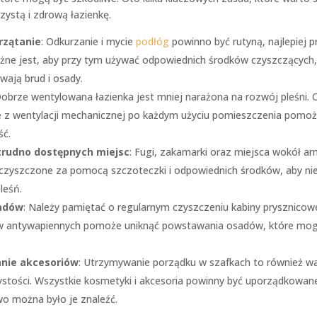
zystą i zdrową łazienkę.
rzątanie
: Odkurzanie i mycie
podłóg
powinno być rutyną, najlepiej
ażne jest, aby przy tym używać odpowiednich środków czyszczących,
wają brud i osady.
Dobrze wentylowana łazienka jest mniej narażona na rozwój pleśni. 
ie z wentylacji mechanicznej po każdym użyciu pomieszczenia pomo
ść.
trudno dostępnych miejsc
: Fugi, zakamarki oraz miejsca wokół a
 czyszczone za pomocą szczoteczki i odpowiednich środków, aby nie
leśń.
adów
: Należy pamiętać o regularnym czyszczeniu kabiny prysznicow
w antywapiennych pomoże uniknąć powstawania osadów, które mog
nie akcesoriów
: Utrzymywanie porządku w szafkach to również w
stości. Wszystkie kosmetyki i akcesoria powinny być uporządkowane
wo można było je znaleźć.