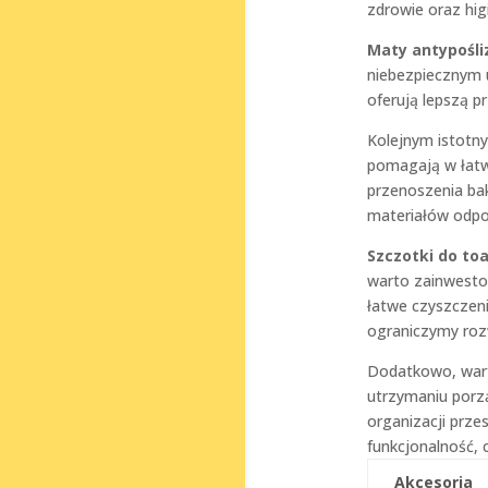
zdrowie oraz hig
Maty antypośl
niebezpiecznym
oferują lepszą pr
Kolejnym istotn
pomagają w łatw
przenoszenia bak
materiałów odpo
Szczotki do toa
warto zainwesto
łatwe czyszczeni
ograniczymy rozw
Dodatkowo, wart
utrzymaniu porz
organizacji przes
funkcjonalność, c
Akcesoria