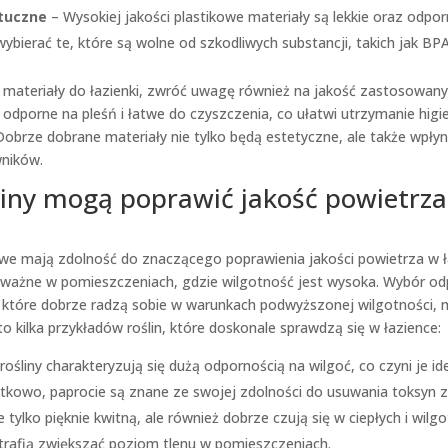
tuczne
– Wysokiej jakości plastikowe materiały są lekkie oraz odpo
ybierać te, które są wolne od szkodliwych substancji, takich jak BPA
 materiały do łazienki, zwróć uwagę również na jakość zastosowan
odporne na pleśń i łatwe do czyszczenia, co ułatwi utrzymanie hig
obrze dobrane materiały nie tylko będą estetyczne, ale także wpłyn
ników.
śliny mogą poprawić jakość powietrz
owe mają zdolność do znaczącego poprawienia jakości powietrza w ł
e ważne w pomieszczeniach, gdzie wilgotność jest wysoka. Wybór o
, które dobrze radzą sobie w warunkach podwyższonej wilgotności, 
to kilka przykładów roślin, które doskonale sprawdzą się w łazience:
rośliny charakteryzują się dużą odpornością na wilgoć, co czyni je i
tkowo, paprocie są znane ze swojej zdolności do usuwania toksyn z
e tylko pięknie kwitną, ale również dobrze czują się w ciepłych i wilg
trafią zwiększać poziom tlenu w pomieszczeniach.