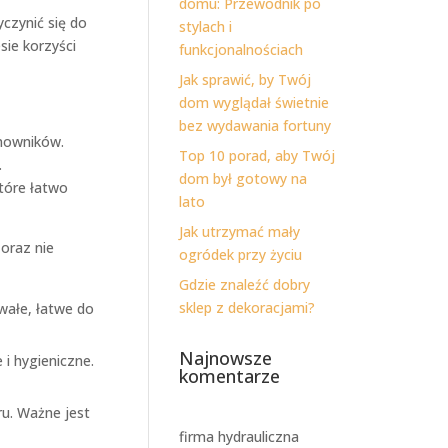
domu: Przewodnik po
czynić się do
stylach i
ie korzyści
funkcjonalnościach
Jak sprawić, by Twój
dom wyglądał świetnie
bez wydawania fortuny
mowników.
Top 10 porad, aby Twój
.
dom był gotowy na
tóre łatwo
lato
Jak utrzymać mały
oraz nie
ogródek przy życiu
Gdzie znaleźć dobry
sklep z dekoracjami?
rwałe, łatwe do
Najnowsze
 i hygieniczne.
komentarze
u. Ważne jest
firma hydrauliczna