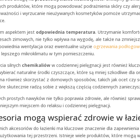
ch produktów, które mogą powodować podrażnienia skóry czy alerg
 ważności i wyrzucanie nieużywanych kosmetyków pomoże utrzymać
ce.
ym aspektem jest
odpowiednia temperatura
. Utrzymanie komfort
esach zimowych, nie tylko wpływa na wygodę, ale także na zmniejsz
owiednia wentylacja oraz ewentualne użycie
ogrzewania podłogo
o lepszego mikroklimatu w tym pomieszczeniu.
cia silnych
chemikaliów
w codziennej pielęgnacji jest również kluc
ybierać naturalne środki czyszczące, które są mniej szkodliwe dla o
na również skorzystać z domowych sposobów, takich jak ocet czy 
re skutecznie radzą sobie z większą częścią codziennych zanieczys
h prostych nawyków nie tylko poprawia zdrowie, ale również sprawi
mniejszym miejscem do relaksu i codziennej pielęgnacji.
cesoria mogą wspierać zdrowie w łazi
ich akcesoriów do łazienki ma kluczowe znaczenie dla zapewnieni
żytkowania tej przestrzeni. Istnieje wiele produktów, które mogą 