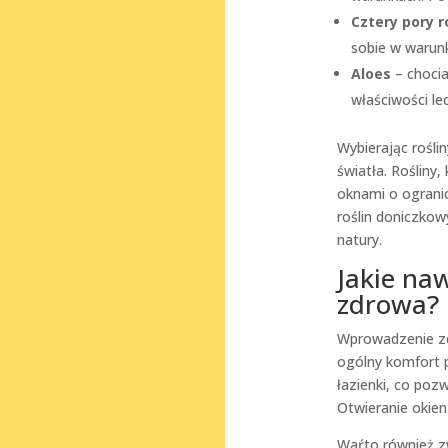
Cztery pory 
sobie w warunk
Aloes
– chocia
właściwości le
Wybierając rośli
światła. Rośliny
oknami o ograni
roślin doniczko
natury.
Jakie na
zdrowa?
Wprowadzenie zd
ogólny komfort 
łazienki, co pozw
Otwieranie okien 
Waŕto również 