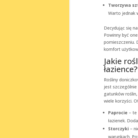
Tworzywa sz
Warto jednak w
Decydując się na
Powinny być one 
pomieszczeniu. D
komfort użytkow
Jakie ro
łazience?
Rośliny doniczk
jest szczególni
gatunków roślin
wiele korzyści. O
Paprocie
– te 
łazienek. Doda
Storczyki
– ni
warunkach. Po