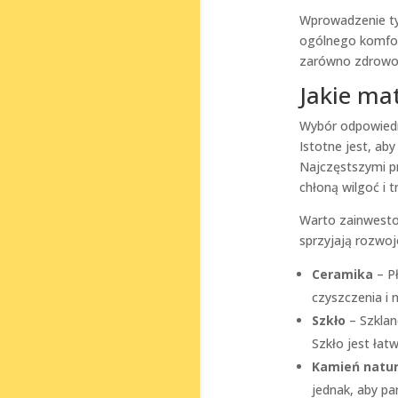
Wprowadzenie tyc
ogólnego komfor
zarówno zdrowotn
Jakie ma
Wybór odpowiedn
Istotne jest, ab
Najczęstszymi p
chłoną wilgoć i t
Warto zainwestow
sprzyjają rozwoj
Ceramika
– Pł
czyszczenia i n
Szkło
– Szklan
Szkło jest łat
Kamień natur
jednak, aby pa