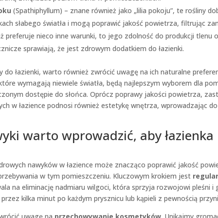
roku
(Spathiphyllum) – znane również jako „lilia pokoju”, te rośliny d
ach słabego światła i mogą poprawić jakość powietrza, filtrując za
ż preferuje nieco inne warunki, to jego zdolność do produkcji tlenu 
cznicze sprawiają, że jest zdrowym dodatkiem do łazienki.
ny do łazienki, warto również zwrócić uwagę na ich naturalne prefere
, które wymagają niewiele światła, będą najlepszym wyborem dla po
czonym dostępie do słońca. Oprócz poprawy jakości powietrza, za
wych w łazience podnosi również estetykę wnętrza, wprowadzając d
wyki warto wprowadzić, aby łazienka 
rowych nawyków w łazience może znacząco poprawić jakość powie
przebywania w tym pomieszczeniu. Kluczowym krokiem jest
regula
ala na eliminację nadmiaru wilgoci, która sprzyja rozwojowi pleśni i
przez kilka minut po każdym prysznicu lub kąpieli z pewnością przyni
zwrócić uwagę na
przechowywanie kosmetyków
. Unikajmy groma