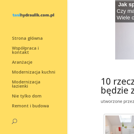
Jak s
Ogród
10 py
Meble
Jak u
Mała 
Top 1
Czy mar
Ogrody 
Decyzja
Meble 
Mały og
Dekora
Lato zb
Wiele 
dlacze
życia. 
natural
natury.
kreaty
Ciepłe
Wyróżn
całkowi
Strona główna
Współpraca i
kontakt
Aranżacje
Modernizacja kuchni
10 rzecz
Modernizacja
łazienki
będzie 
Nie tylko dom
utworzone prze
Remont i budowa