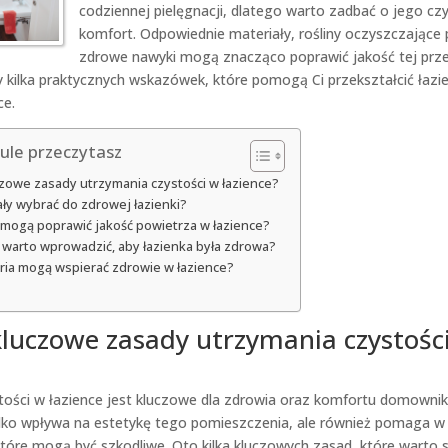
codziennej pielęgnacji, dlatego warto zadbać o jego czy
komfort. Odpowiednie materiały, rośliny oczyszczające
zdrowe nawyki mogą znacząco poprawić jakość tej prze
kilka praktycznych wskazówek, które pomogą Ci przekształcić łazi
ce.
ule przeczytasz
uczowe zasady utrzymania czystości w łazience?
ały wybrać do zdrowej łazienki?
ny mogą poprawić jakość powietrza w łazience?
i warto wprowadzić, aby łazienka była zdrowa?
oria mogą wspierać zdrowie w łazience?
 kluczowe zasady utrzymania czystośc
tości w łazience jest kluczowe dla zdrowia oraz komfortu domowni
ylko wpływa na estetykę tego pomieszczenia, ale również pomaga w e
i, które mogą być szkodliwe. Oto kilka kluczowych zasad, które warto