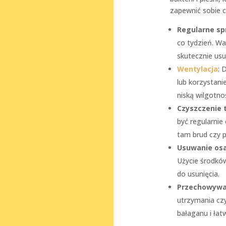
zapewnić sobie c
Regularne sp
co tydzień. W
skutecznie usu
Wentylacja
: 
lub korzystan
niską wilgotno
Czyszczenie 
być regularnie
tam brud czy p
Usuwanie os
Użycie środkó
do usunięcia.
Przechowywa
utrzymania czy
bałaganu i łat