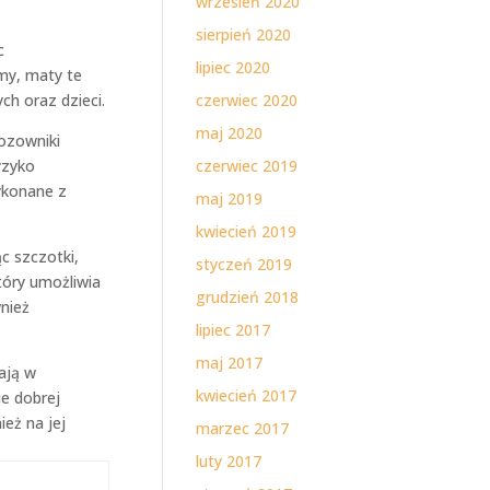
wrzesień 2020
sierpień 2020
c
lipiec 2020
my, maty te
ch oraz dzieci.
czerwiec 2020
maj 2020
ozowniki
yzyko
czerwiec 2019
ykonane z
maj 2019
kwiecień 2019
c szczotki,
styczeń 2019
óry umożliwia
grudzień 2018
wnież
lipiec 2017
maj 2017
ają w
kwiecień 2017
ie dobrej
ież na jej
marzec 2017
luty 2017