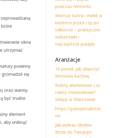
podczas remontu
Montaż lustra i mebli w
 przeprowadzaną
łazience przed czy po
 które
odbiorze – praktyczne
wskazówki i
Otwieranie okna
najczęstsze pułapki
że utrzymać
Aranżacje
rmatury powinny
10 porad, jak ulepszyć
 gromadził się
domową kuchnię
Rolety aluminiowe czy
ej oraz wanny.
rolety materiałowe?
ą być trudne
Sklepy w Warszawie
https://gulvspecialister.
ażny element
no
, aby uniknąć
Jak wybrać idealne
drzwi do Twojego