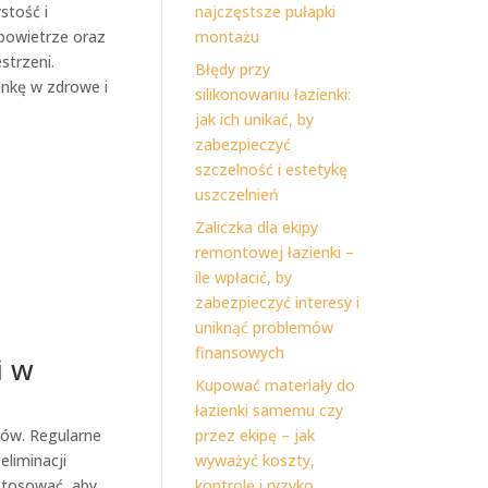
stość i
najczęstsze pułapki
 powietrze oraz
montażu
strzeni.
Błędy przy
enkę w zdrowe i
silikonowaniu łazienki:
jak ich unikać, by
zabezpieczyć
szczelność i estetykę
uszczelnień
Zaliczka dla ekipy
remontowej łazienki –
ile wpłacić, by
zabezpieczyć interesy i
uniknąć problemów
finansowych
i w
Kupować materiały do
łazienki samemu czy
ków. Regularne
przez ekipę – jak
liminacji
wyważyć koszty,
 stosować, aby
kontrolę i ryzyko