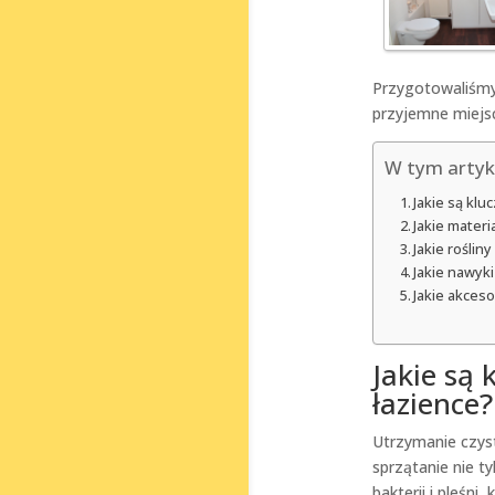
Przygotowaliśmy 
przyjemne miejs
W tym artyk
Jakie są kl
Jakie materi
Jakie rośli
Jakie nawyk
Jakie akces
Jakie są
łazience?
Utrzymanie czys
sprzątanie nie t
bakterii i pleśn