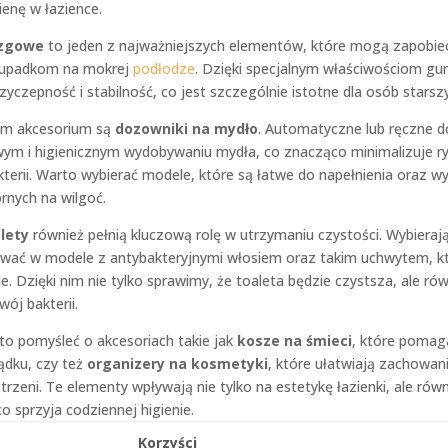
ienę w łazience.
izgowe
to jeden z najważniejszych elementów, które mogą zapobie
 upadkom na mokrej
podłodze
. Dzięki specjalnym właściwościom gu
zyczepność i stabilność, co jest szczególnie istotne dla osób starszy
ym akcesorium są
dozowniki na mydło
. Automatyczne lub ręczne d
ym i higienicznym wydobywaniu mydła, co znacząco minimalizuje r
terii. Warto wybierać modele, które są łatwe do napełnienia oraz w
rnych na wilgoć.
lety
również pełnią kluczową rolę w utrzymaniu czystości. Wybierają
wać w modele z antybakteryjnymi włosiem oraz takim uchwytem, kt
e. Dzięki nim nie tylko sprawimy, że toaleta będzie czystsza, ale ró
ój bakterii.
o pomyśleć o akcesoriach takie jak
kosze na śmieci
, które pomag
ądku, czy też
organizery na kosmetyki
, które ułatwiają zachowan
trzeni. Te elementy wpływają nie tylko na estetykę łazienki, ale równ
o sprzyja codziennej higienie.
Korzyści