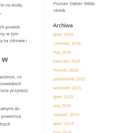
Poznań Dębiec Wilda
rne na wodę.
cennik
.
Archiwa
ych powłok.
ieny w tym
lipiec 2026
ą na zdrowie i
czerwiec 2026
maj 2026
a w
kwiecień 2026
marzec 2026
azience, co
październik 2025
dpowiednich
wrzesień 2025
może przynieść
lipiec 2025
maj 2025
dealnymi do
sierpień 2024
 powietrza.
lipiec 2024
otnych
maj 2024