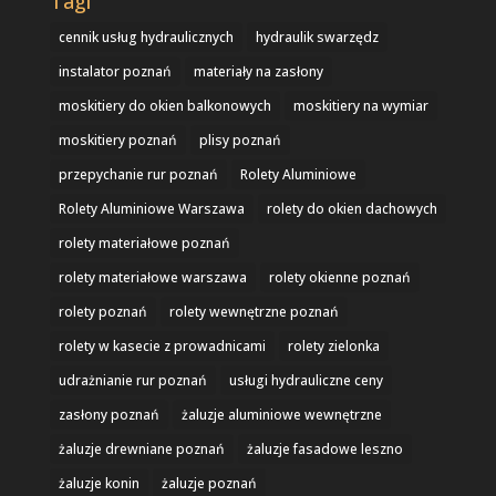
Tagi
cennik usług hydraulicznych
hydraulik swarzędz
instalator poznań
materiały na zasłony
moskitiery do okien balkonowych
moskitiery na wymiar
moskitiery poznań
plisy poznań
przepychanie rur poznań
Rolety Aluminiowe
Rolety Aluminiowe Warszawa
rolety do okien dachowych
rolety materiałowe poznań
rolety materiałowe warszawa
rolety okienne poznań
rolety poznań
rolety wewnętrzne poznań
rolety w kasecie z prowadnicami
rolety zielonka
udrażnianie rur poznań
usługi hydrauliczne ceny
zasłony poznań
żaluzje aluminiowe wewnętrzne
żaluzje drewniane poznań
żaluzje fasadowe leszno
żaluzje konin
żaluzje poznań