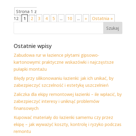
Strona 1 z
12
1
2
3
4
5
...
10
...
»
Ostatnia »
Ostatnie wpisy
Zabudowa rur w łazience płytami gipsowo-
kartonowymi: praktyczne wskazówki i najczęstsze
pułapki montażu
Błędy przy silikonowaniu łazienki: jak ich unikać, by
zabezpieczyć szczelność i estetykę uszczelnień
Zaliczka dla ekipy remontowej łazienki – ile wpłacić, by
zabezpieczyć interesy i uniknąć problemów
finansowych
Kupować materiały do łazienki samemu czy przez
ekipę – jak wyważyć koszty, kontrolę i ryzyko podczas
remontu