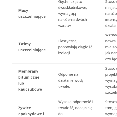
Gęste, często
Stoso
dwuskładnikowe,
miejsc
Masy
wymagają
narażo
uszczelniające
nałożenia dwóch
intens
warstw.
działa
Wzmac
Elastyczne,
newral
Taśmy
poprawiają ciągłość
miejsca
uszczelniające
izolacji.
jak nar
czy łąc
Stoso
Membrany
Odporne na
projek
bitumiczne
działanie wody,
wymag
lub
trwałe.
wysoki
kauczukowe
szczel
Wysoka odporność i
Stoso
Żywice
trwałość, nadają się
tam, g
epoksydowe i
do
wymag