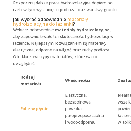
Rozpocznij dalsze prace hydroizolacyjne dopiero po
całkowitym wyschnięciu podłoża oraz warstwy gruntu.
Jak wybrać odpowiednie
materiały
hydroizolacyjne do łazienki
?
Wybierz odpowiednie
materiały hydroizolacyjne
,
aby zapewnić trwałość i skuteczność hydroizolacji w
łazience. Najlepszym rozwiązaniem są materiały
elastyczne, odporne na wilgoć oraz ruchy podłoża.
Oto kluczowe typy materiałów, które warto
uwzględnić:
Rodzaj
Właściwości
Zasto
materiału
Elastyczna,
Idealn
bezspoinowa
wszelk
Folie w płynie
powłoka,
powier
paroprzepuszczalna
łazien
i wodoodporna.
w aplik