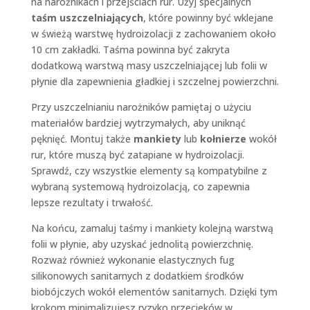
na narożnikach i przejściach rur. Użyj specjalnych
taśm uszczelniających
, które powinny być wklejane
w świeżą warstwę hydroizolacji z zachowaniem około
10 cm zakładki. Taśma powinna być zakryta
dodatkową warstwą masy uszczelniającej lub folii w
płynie dla zapewnienia gładkiej i szczelnej powierzchni.
Przy uszczelnianiu narożników pamiętaj o użyciu
materiałów bardziej wytrzymałych, aby uniknąć
pęknięć. Montuj także
mankiety
lub
kołnierze
wokół
rur, które muszą być zatapiane w hydroizolacji.
Sprawdź, czy wszystkie elementy są kompatybilne z
wybraną systemową hydroizolacją, co zapewnia
lepsze rezultaty i trwałość.
Na końcu, zamaluj taśmy i mankiety kolejną warstwą
folii w płynie, aby uzyskać jednolitą powierzchnię.
Rozważ również wykonanie elastycznych fug
silikonowych sanitarnych z dodatkiem środków
biobójczych wokół elementów sanitarnych. Dzięki tym
krokom minimalizujesz ryzyko przecieków w