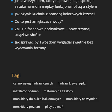
Jak stworzyć dom, który naprawdę daje spokój –
sztuka harmonii między funkcjonalnością a stylem
Jak ożywić kuchnię z pomocą kolorowych krzeseł
Co to jest zmiękczacz wody?
Żaluzja fasadowe podtynkowe – powstrzymaj
uciążliwe słońce
Jak sprawić, by Twój dom wyglądał świetnie bez
wydawania fortuny
Tagi
cennik usług hydraulicznych
hydraulik swarzędz
instalator poznań
materiały na zasłony
moskitiery do okien balkonowych
moskitiery na wymiar
moskitiery poznań
plisy poznań