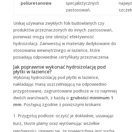
poliuretanowe
specjalistycznych
najwy
zastosowań.
szczel
Unikaj używania zwykłych folii budowlanych czy
produktów przeznaczonych do innych zastosowań,
ponieważ mogą one obniżyć efektywność
hydroizolacji. Zainwestuj w materiały dedykowane do
stosowania wewnętrznego w łazience, które
posiadają odpowiednie certyfikaty przeznaczenia.
Jak poprawnie wykonać hydroizolację pod
płytki w łazience?
Wykonaj hydroizolację pod płytki w łazience,
nakładając masę uszczelniającą na odpowiednio
przygotowane, zagruntowane podłoże w co najmniej
dwóch warstwach, z każdą o
grubości minimum 1
mm
. Postępuj zgodnie z poniższymi krokami:
Przygotuj podłoże: oczyść je dokładnie, usuwając
kurz, tłuste plamy oraz wyrównując wszelkie
nierówności. Upewnij się, że powierzchnia jest sucha