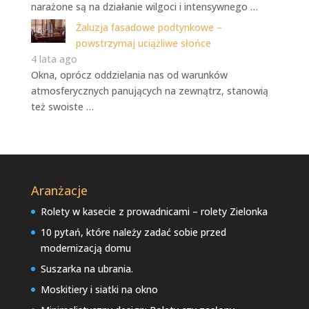
narażone są na działanie wilgoci i intensywnego …
Żaluzja fasadowe podtynkowe –
powstrzymaj uciążliwe słońce
4 lata ago
Okna, oprócz oddzielania nas od warunków
atmosferycznych panujących na zewnątrz, stanowią
też swoiste …
Aranżacje
Rolety w kasecie z prowadnicami – rolety Zielonka
10 pytań, które należy zadać sobie przed
modernizacją domu
Suszarka na ubrania.
Moskitiery i siatki na okno