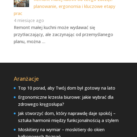
planowanie, ergonomia i kluczowe etapy
prac
4 miesiące ago
Remont małej kuchni może wydawać się
przytłaczający, ale zaczynając od przemyślanego
planu, można …
Aranżacje
Top 10 porad, aby Twój dom był gotowy na lato
Ergonomiczne krzesła biurowe: jakie wybrać dla
zdrowego kręgosłupa?
Jak stworzyć dom, który naprawdę daje spokój –
sztuka harmonii między funkcjonalnością a stylem
Moskitiery na wymiar – moskitiery do okien
balkonowych Poznań