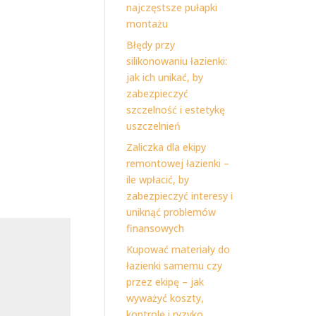
najczęstsze pułapki
montażu
Błędy przy
silikonowaniu łazienki:
jak ich unikać, by
zabezpieczyć
szczelność i estetykę
uszczelnień
Zaliczka dla ekipy
remontowej łazienki –
ile wpłacić, by
zabezpieczyć interesy i
uniknąć problemów
finansowych
Kupować materiały do
łazienki samemu czy
przez ekipę – jak
wyważyć koszty,
kontrolę i ryzyko