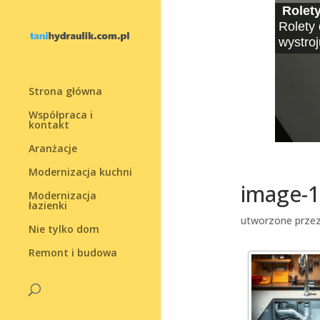
Rolet
Minim
Moski
Żaluz
Jak uz
10 py
Rolet
Rolety 
Współcz
Lato to
Okna, 
Renowac
Decyzja
Rolety 
wystro
unosi e
okres, 
też swo
rosnąc
życia. 
który m
Strona główna
Współpraca i
kontakt
Aranżacje
Modernizacja kuchni
image-1
Modernizacja
łazienki
utworzone prze
Nie tylko dom
Remont i budowa