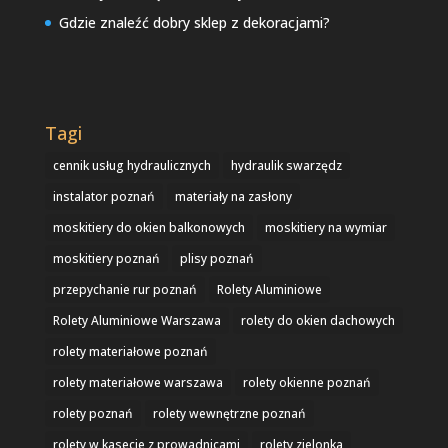
Gdzie znaleźć dobry sklep z dekoracjami?
Tagi
cennik usług hydraulicznych
hydraulik swarzędz
instalator poznań
materiały na zasłony
moskitiery do okien balkonowych
moskitiery na wymiar
moskitiery poznań
plisy poznań
przepychanie rur poznań
Rolety Aluminiowe
Rolety Aluminiowe Warszawa
rolety do okien dachowych
rolety materiałowe poznań
rolety materiałowe warszawa
rolety okienne poznań
rolety poznań
rolety wewnętrzne poznań
rolety w kasecie z prowadnicami
rolety zielonka