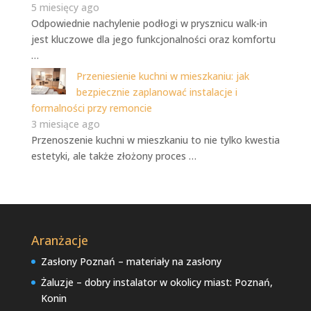
5 miesięcy ago
Odpowiednie nachylenie podłogi w prysznicu walk-in
jest kluczowe dla jego funkcjonalności oraz komfortu
…
Przeniesienie kuchni w mieszkaniu: jak
bezpiecznie zaplanować instalacje i
formalności przy remoncie
3 miesiące ago
Przenoszenie kuchni w mieszkaniu to nie tylko kwestia
estetyki, ale także złożony proces …
Aranżacje
Zasłony Poznań – materiały na zasłony
Żaluzje – dobry instalator w okolicy miast: Poznań,
Konin