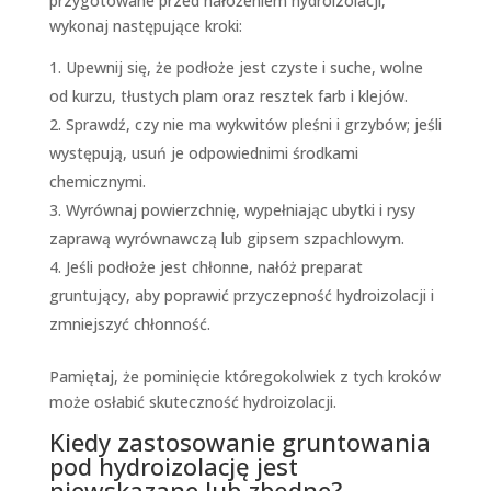
przygotowane przed nałożeniem hydroizolacji,
wykonaj następujące kroki:
Upewnij się, że podłoże jest czyste i suche, wolne
od kurzu, tłustych plam oraz resztek farb i klejów.
Sprawdź, czy nie ma wykwitów pleśni i grzybów; jeśli
występują, usuń je odpowiednimi środkami
chemicznymi.
Wyrównaj powierzchnię, wypełniając ubytki i rysy
zaprawą wyrównawczą lub gipsem szpachlowym.
Jeśli podłoże jest chłonne, nałóż preparat
gruntujący, aby poprawić przyczepność hydroizolacji i
zmniejszyć chłonność.
Pamiętaj, że pominięcie któregokolwiek z tych kroków
może osłabić skuteczność hydroizolacji.
Kiedy zastosowanie gruntowania
pod hydroizolację jest
niewskazane lub zbędne?