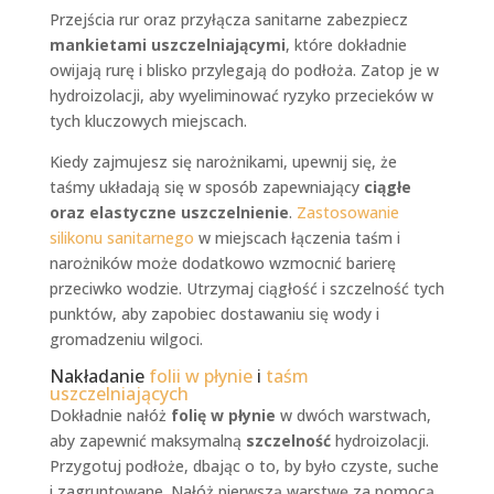
Przejścia rur oraz przyłącza sanitarne zabezpiecz
mankietami uszczelniającymi
, które dokładnie
owijają rurę i blisko przylegają do podłoża. Zatop je w
hydroizolacji, aby wyeliminować ryzyko przecieków w
tych kluczowych miejscach.
Kiedy zajmujesz się narożnikami, upewnij się, że
taśmy układają się w sposób zapewniający
ciągłe
oraz elastyczne uszczelnienie
.
Zastosowanie
silikonu sanitarnego
w miejscach łączenia taśm i
narożników może dodatkowo wzmocnić barierę
przeciwko wodzie. Utrzymaj ciągłość i szczelność tych
punktów, aby zapobiec dostawaniu się wody i
gromadzeniu wilgoci.
Nakładanie
folii w płynie
i
taśm
uszczelniających
Dokładnie nałóż
folię w płynie
w dwóch warstwach,
aby zapewnić maksymalną
szczelność
hydroizolacji.
Przygotuj podłoże, dbając o to, by było czyste, suche
i zagruntowane. Nałóż pierwszą warstwę za pomocą