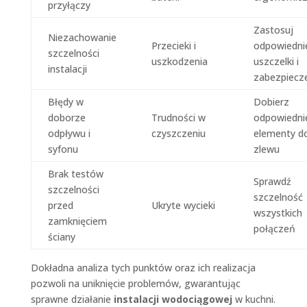
przyłączy
Zastosuj
Niezachowanie
Przecieki i
odpowiedni
szczelności
uszkodzenia
uszczelki i
instalacji
zabezpiecz
Błędy w
Dobierz
doborze
Trudności w
odpowiedni
odpływu i
czyszczeniu
elementy d
syfonu
zlewu
Brak testów
Sprawdź
szczelności
szczelność
przed
Ukryte wycieki
wszystkich
zamknięciem
połączeń
ściany
Dokładna analiza tych punktów oraz ich realizacja
pozwoli na uniknięcie problemów, gwarantując
sprawne działanie
instalacji wodociągowej
w kuchni.