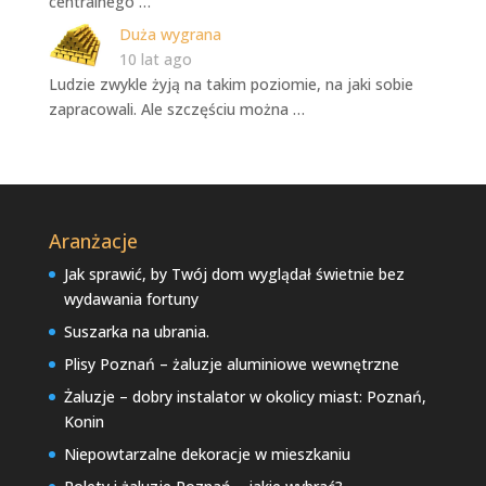
centralnego …
Duża wygrana
10 lat ago
Ludzie zwykle żyją na takim poziomie, na jaki sobie
zapracowali. Ale szczęściu można …
Aranżacje
Jak sprawić, by Twój dom wyglądał świetnie bez
wydawania fortuny
Suszarka na ubrania.
Plisy Poznań – żaluzje aluminiowe wewnętrzne
Żaluzje – dobry instalator w okolicy miast: Poznań,
Konin
Niepowtarzalne dekoracje w mieszkaniu