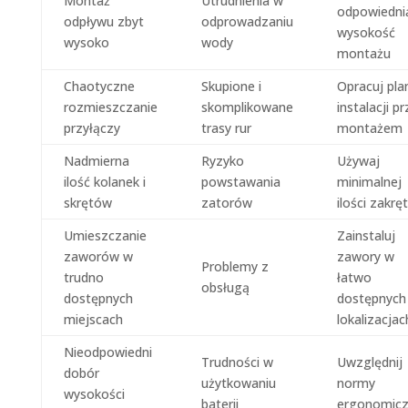
Montaż
Utrudnienia w
odpowiedni
odpływu zbyt
odprowadzaniu
wysokość
wysoko
wody
montażu
Chaotyczne
Skupione i
Opracuj pla
rozmieszczanie
skomplikowane
instalacji p
przyłączy
trasy rur
montażem
Nadmierna
Ryzyko
Używaj
ilość kolanek i
powstawania
minimalnej
skrętów
zatorów
ilości zakr
Umieszczanie
Zainstaluj
zaworów w
zawory w
Problemy z
trudno
łatwo
obsługą
dostępnych
dostępnych
miejscach
lokalizacjac
Nieodpowiedni
Trudności w
Uwzględnij
dobór
użytkowaniu
normy
wysokości
baterii
ergonomic