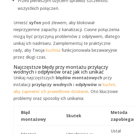
Przed pierwszym użyciem sprawdź szczelność
wszystkich połączeń.
Umieść
syfon
pod zlewem, aby blokował
nieprzyjemne zapachy z kanalizacji. Ciasne połączenia
mogą być przyczyną problemów z odpływem, dlatego
unikaj ich nadmiaru. Zaimplementuj te praktyczne
rady, aby Twoja
kuchnia
funkcjonowała bezawaryjnie
przez długi czas.
Najczęstsze błędy przy montażu przyłączy
wodnych i odpływów oraz jak ich unikać
Unikaj najczęstszych
błędów montażowych
przy
instalacji
przyłączy wodnych
i
odpływów
w
kuchni,
aby zapewnić ich prawidłowe działanie
. Oto kluczowe
problemy oraz sposoby ich unikania:
Błąd
Metoda
Skutek
montażowy
zapobiega
Ustal