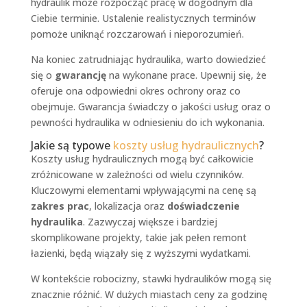
hydraulik może rozpocząć pracę w dogodnym dla
Ciebie terminie. Ustalenie realistycznych terminów
pomoże uniknąć rozczarowań i nieporozumień.
Na koniec zatrudniając hydraulika, warto dowiedzieć
się o
gwarancję
na wykonane prace. Upewnij się, że
oferuje ona odpowiedni okres ochrony oraz co
obejmuje. Gwarancja świadczy o jakości usług oraz o
pewności hydraulika w odniesieniu do ich wykonania.
Jakie są typowe
koszty usług hydraulicznych
?
Koszty usług hydraulicznych mogą być całkowicie
zróżnicowane w zależności od wielu czynników.
Kluczowymi elementami wpływającymi na cenę są
zakres prac
, lokalizacja oraz
doświadczenie
hydraulika
. Zazwyczaj większe i bardziej
skomplikowane projekty, takie jak pełen remont
łazienki, będą wiązały się z wyższymi wydatkami.
W kontekście robocizny, stawki hydraulików mogą się
znacznie różnić. W dużych miastach ceny za godzinę