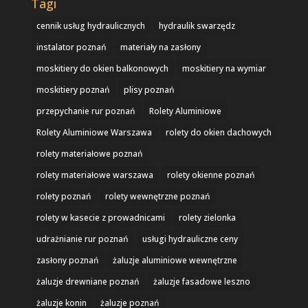
Tagi
cennik usług hydraulicznych
hydraulik swarzędz
instalator poznań
materiały na zasłony
moskitiery do okien balkonowych
moskitiery na wymiar
moskitiery poznań
plisy poznań
przepychanie rur poznań
Rolety Aluminiowe
Rolety Aluminiowe Warszawa
rolety do okien dachowych
rolety materiałowe poznań
rolety materiałowe warszawa
rolety okienne poznań
rolety poznań
rolety wewnętrzne poznań
rolety w kasecie z prowadnicami
rolety zielonka
udrażnianie rur poznań
usługi hydrauliczne ceny
zasłony poznań
żaluzje aluminiowe wewnętrzne
żaluzje drewniane poznań
żaluzje fasadowe leszno
żaluzje konin
żaluzje poznań