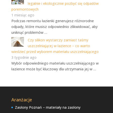
legalnie i ekologicznie pozbyć się odpadów
poremontowych
1 miesiąc ago
Podczas remontu łazienki generujesz różnorodne
odpady, które musisz odpowiednio zlikwidować, aby
uniknąć problemów …
Czy silikon wystarczy zamiast taśmy
uszczelniającej w łazience – co warto
wiedzieć przed wyborem materiału uszczelniającego
3 tygodnie ago
Wybór odpowiedniego materiału uszczelniającego w
łazience może być kluczowy dla utrzymania jej w …
Aranżacje
Zasłony Poznań – materiały na zasłony