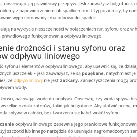
 obserwując jej prawidłowy przepływ. Jeśli zauważysz bulgotanie, 
blemy z napowietrzeniem lub spadkiem rur. Użyj poziomicy, by upew
rawnie wypoziomowany i ma odpowiedni spadek.
ają na wykrycie nieszczelności w połączeniach rur, syfonu oraz w hy
la prawidłowego funkcjonowania odpływu liniowego.
nie drożności i stanu syfonu oraz
w odpływu liniowego
ść
syfonu i elementów odpływu liniowego, aby upewnić się, że działa
nych uszczelek – jeśli zauważysz, że są
popękane
, natychmiast je
ież, że
odpływ liniowy
nie jest
zatkany
. Zanieczyszczenia mogą pro
epływem wody.
ożności, nalewając wodę do odpływu. Obserwuj, czy woda spływa be
szelkie oznaki zatorów, takie jak bulgotanie. Aby ułatwić ocenę, 
oda spływa w całości, bez tworzenia się kałuż wokół syfonu.
czenie
odpływu liniowego zapewnia jego prawidłowe funkcjonowani
użyj szczotki lub innego narzędzia do usunięcia nagromadzonych za