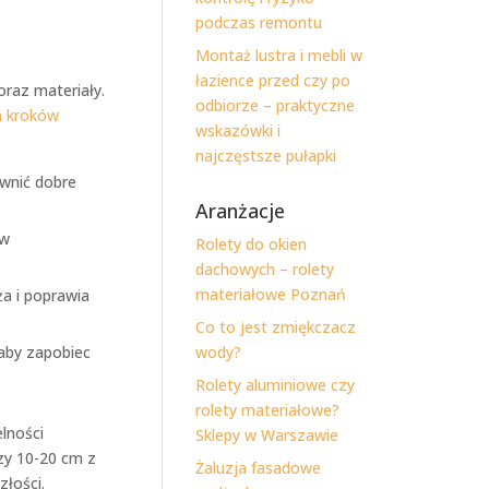
podczas remontu
Montaż lustra i mebli w
łazience przed czy po
oraz materiały.
odbiorze – praktyczne
ta kroków
wskazówki i
najczęstsze pułapki
wnić dobre
Aranżacje
ów
Rolety do okien
dachowych – rolety
materiałowe Poznań
ża i poprawia
Co to jest zmiękczacz
 aby zapobiec
wody?
Rolety aluminiowe czy
rolety materiałowe?
lności
Sklepy w Warszawie
dzy 10-20 cm z
Żaluzja fasadowe
złości.