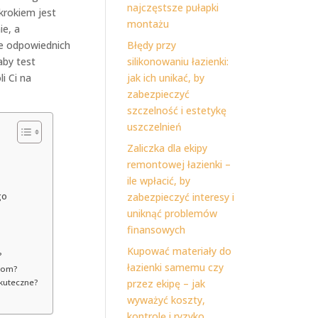
najczęstsze pułapki
krokiem jest
montażu
ie, a
ie odpowiednich
Błędy przy
aby test
silikonowaniu łazienki:
i Ci na
jak ich unikać, by
zabezpieczyć
szczelność i estetykę
uszczelnień
Zaliczka dla ekipy
remontowej łazienki –
ile wpłacić, by
go
zabezpieczyć interesy i
uniknąć problemów
finansowych
Kupować materiały do
?
łazienki samemu czy
riom?
skuteczne?
przez ekipę – jak
wyważyć koszty,
kontrolę i ryzyko