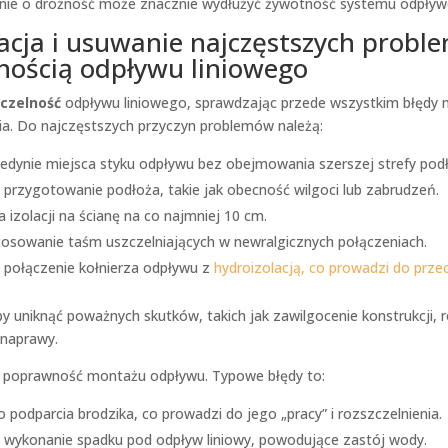
anie o drożność może znacznie wydłużyć żywotność systemu odpły
kacja i usuwanie najczęstszych probl
lnością odpływu liniowego
czelność
odpływu liniowego, sprawdzając przede wszystkim błędy
ia. Do najczęstszych przyczyn problemów należą:
jedynie miejsca styku odpływu bez obejmowania szerszej strefy podło
przygotowanie podłoża, takie jak obecność wilgoci lub zabrudzeń.
a izolacji na ścianę na co najmniej 10 cm.
tosowanie taśm uszczelniających w newralgicznych połączeniach.
 połączenie kołnierza odpływu z
hydroizolacją, co prowadzi do prze
y uniknąć poważnych skutków, takich jak zawilgocenie konstrukcji, r
naprawy.
 poprawność montażu odpływu. Typowe błędy to:
o podparcia brodzika, co prowadzi do jego „pracy” i rozszczelnienia.
 wykonanie spadku pod odpływ liniowy, powodujące zastój wody.