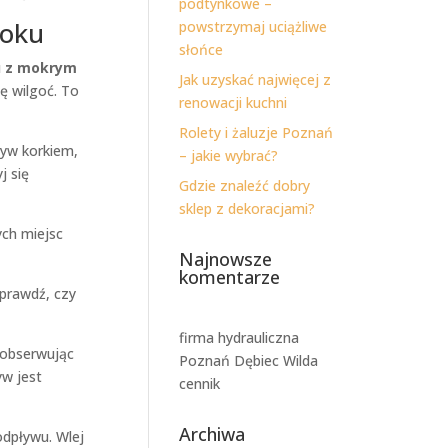
podtynkowe –
roku
powstrzymaj uciążliwe
słońce
u z mokrym
Jak uzyskać najwięcej z
ię wilgoć. To
renowacji kuchni
Rolety i żaluzje Poznań
ływ korkiem,
– jakie wybrać?
j się
Gdzie znaleźć dobry
sklep z dekoracjami?
ych miejsc
Najnowsze
komentarze
sprawdź, czy
firma hydrauliczna
 obserwując
Poznań Dębiec Wilda
yw jest
cennik
Archiwa
dpływu. Wlej