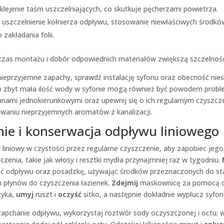
lejenie taśm uszczelniających, co skutkuje pęcherzami powietrza.
uszczelnienie kołnierza odpływu, stosowanie niewłaściwych środków
zakładania folii.
zas montażu i dobór odpowiednich materiałów zwiększą szczelnoś
nieprzyjemne zapachy, sprawdź instalację syfonu oraz obecność nies
b zbyt mała ilość wody w syfonie mogą również być powodem prob
nami jednokierunkowymi oraz upewnij się o ich regularnym czyszcze
waniu nieprzyjemnych aromatów z kanalizacji.
nie i konserwacja odpływu liniowego
liniowy w czystości przez regularne czyszczenie, aby zapobiec jeg
zenia, takie jak włosy i resztki mydła przynajmniej raz w tygodniu.
ć odpływu oraz posadzkę, używając środków przeznaczonych do sta
h płynów do czyszczenia łazienek.
Zdejmij
maskownicę za pomocą 
zyka,
umyj
ruszt i
oczyść
sitko, a następnie dokładnie wypłucz syfon
zapchanie odpływu, wykorzystaj roztwór sody oczyszczonej i octu: 