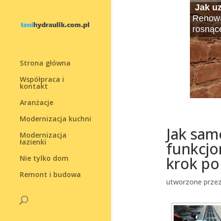
Jak uz
Rolet
Projek
Jak w
Moskit
Susza
Mała 
Renowac
Rolety 
dolar
Decydu
W ciepł
Suszar
Dekora
rosnąc
wystro
Marzysz
podnie
owadów
wygodn
kreaty
Projek
które
odpowi
całkowi
Strona główna
Współpraca i
kontakt
Aranżacje
Modernizacja kuchni
Jak sam
Modernizacja
łazienki
funkcjo
Nie tylko dom
krok po
Remont i budowa
utworzone prze