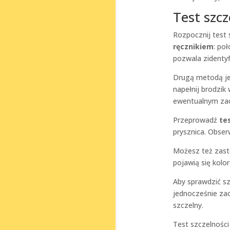
Test szc
Rozpocznij test 
ręcznikiem
: po
pozwala zidentyf
Drugą metodą j
napełnij brodzik
ewentualnym zac
Przeprowadź
te
prysznica. Obserw
Możesz też zas
pojawią się kolo
Aby sprawdzić s
jednocześnie zac
szczelny.
Test szczelnośc