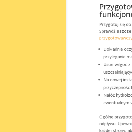
Przygotow
funkcjon
Przygotuj się do
Sprawdź
uszcze
przygotowawcz
Dokładnie ocz
przyleganie ma
Usuń wilgoć z 
uszczelniający
Na nowej insta
przyczepność h
Nałóż hydroizo
ewentualnym 
Ogólne przygoto
odpływu. Upewnij
każdej strony, a