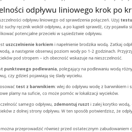
zelności odpływu liniowego krok po k
szczelności odpływu liniowego od sprawdzenia połączeń. Użyj
test
łóż suchy ręcznik wokół odpływu, a po kąpieli sprawdź, czy pojawiła s
ikować potencjalne przecieki w sąsiedztwie odpływu.
est
uszczelnienie korkiem
i napełnienie brodzika wodą. Zatkaj odp
 wodą, a następnie obserwuj poziom wody po 1-2 godzinach. Przyjrzy
ieków pod stropem – ich obecność wskazuje na nieszczelność.
st punktowego podlewania
, polegający na podlewaniu wodą różn
uj, czy gdzieś pojawiają się ślady wycieku.
tosować
test z barwnikiem
: wlej do odpływu wodę z barwnikiem i 
rowe plamy na suficie, co może pomóc w lokalizacji wycieków.
zczelność samego odpływu,
zdemontuj ruszt
i zalej korytko wodą,
ieków z dolnej strony odpływu. W ten sposób potwierdzisz, że odpł
i można przeprowadzić również przed ostatecznym zabudowaniem o