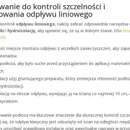
anie do kontroli szczelności i
owania odpływu liniowego
 kontroli
odpływu liniowego
, należy zebrać odpowiednie narzędzia 
lki
i
hydroizolację
, aby upewnić się, że są w dobrym stanie. Oto
lis
ych
:
yść miejsce montażu odpływu z wszelkich zanieczyszczeń, aby zape
teriałów.
podłoża, aby było suche przed przystąpieniem do aplikacji materiał
ch.
lacji użyj gruntującego preparatu, który zmniejsza chłonność podło
ydroizolacji.
lację na obszar odpływu, wywijając ją na ścianę co najmniej 10 cm,
wyciekom.
wanie podłoża ma kluczowe znaczenie dla skutecznej kontroli szcze
 się, że odpływ klasyczny jest odsunięty od ścian na odległość mię
by umożliwić prawidłową instalację oraz ewentualne naprawy w przys