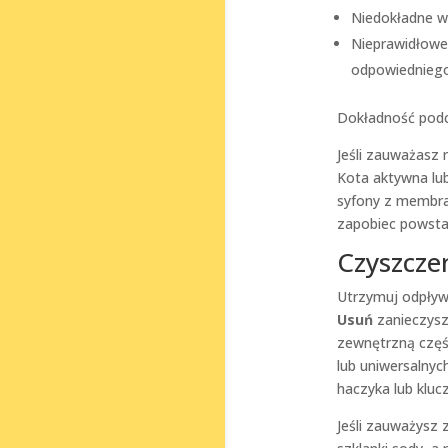
Niedokładne wk
Nieprawidłowe 
odpowiedniego 
Dokładność podc
Jeśli zauważasz 
Kota aktywna lu
syfony z membra
zapobiec powsta
Czyszcze
Utrzymuj odpływ 
Usuń
zanieczyszc
zewnętrzną częś
lub uniwersalnyc
haczyka lub kluc
Jeśli zauważysz 