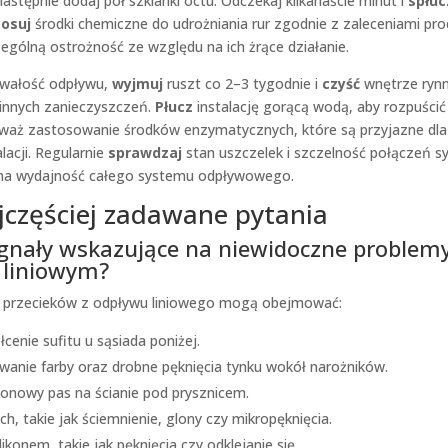
następnie dodaj pół szklanki octu. Odczekaj kilkanaście minut i
spłuc
tosuj
środki chemiczne do udrożniania rur zgodnie z zaleceniami pr
gólną ostrożność ze względu na ich żrące działanie.
wałość odpływu,
wyjmuj
ruszt co 2–3 tygodnie i
czyść
wnętrze rynn
 innych zanieczyszczeń.
Płucz
instalację gorącą wodą, aby rozpuścić
waż zastosowanie środków enzymatycznych, które są przyjazne dla 
lacji. Regularnie
sprawdzaj
stan uszczelek i szczelność połączeń s
 na wydajność całego systemu odpływowego.
jczęściej zadawane pytania
ygnały wskazujące na niewidoczne problemy
liniowym?
 przecieków z odpływu liniowego mogą obejmować:
cenie sufitu u sąsiada poniżej.
wanie farby oraz drobne pęknięcia tynku wokół narożników.
ionowy pas na ścianie pod prysznicem.
h, takie jak ściemnienie, glony czy mikropęknięcia.
ikonem, takie jak pęknięcia czy odklejanie się.