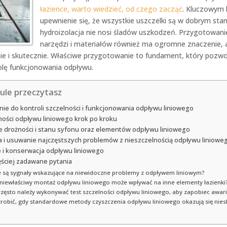
łazience, warto wiedzieć, od czego zacząć
. Kluczowym 
upewnienie się, że wszystkie uszczelki są w dobrym stan
hydroizolacja nie nosi śladów uszkodzeń. Przygotowan
narzędzi i materiałów również ma ogromne znaczenie, 
ie i skutecznie. Właściwe przygotowanie to fundament, który pozwol
olę funkcjonowania odpływu.
ule przeczytasz
ie do kontroli szczelności i funkcjonowania odpływu liniowego
ności odpływu liniowego krok po kroku
 drożności i stanu syfonu oraz elementów odpływu liniowego
ja i usuwanie najczęstszych problemów z nieszczelnością odpływu liniowe
 i konserwacja odpływu liniowego
ęściej zadawane pytania
e są sygnały wskazujące na niewidoczne problemy z odpływem liniowym?
niewłaściwy montaż odpływu liniowego może wpływać na inne elementy łazienki
często należy wykonywać test szczelności odpływu liniowego, aby zapobiec awa
robić, gdy standardowe metody czyszczenia odpływu liniowego okazują się nie