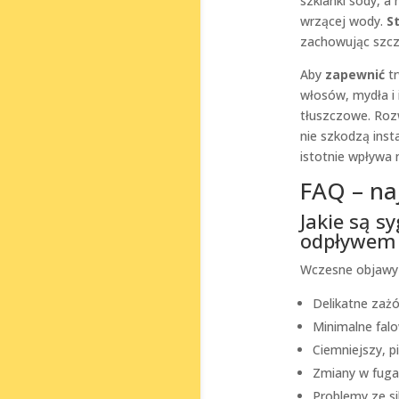
szklanki sody, a 
wrzącej wody.
S
zachowując szcze
Aby
zapewnić
tr
włosów, mydła i
tłuszczowe. Roz
nie szkodzą insta
istotnie wpływa
FAQ – na
Jakie są s
odpływem 
Wczesne objawy
Delikatne zażół
Minimalne falo
Ciemniejszy, p
Zmiany w fugac
Problemy ze sil