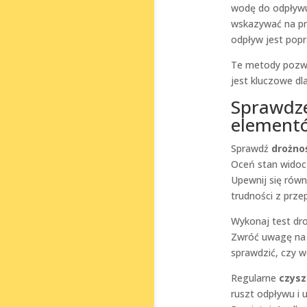
wodę do odpływu,
wskazywać na pro
odpływ jest pop
Te metody pozwal
jest kluczowe d
Sprawdze
elementó
Sprawdź
drożno
Oceń stan widocz
Upewnij się równ
trudności z prz
Wykonaj test dr
Zwróć uwagę na w
sprawdzić, czy w
Regularne
czysz
ruszt odpływu i 