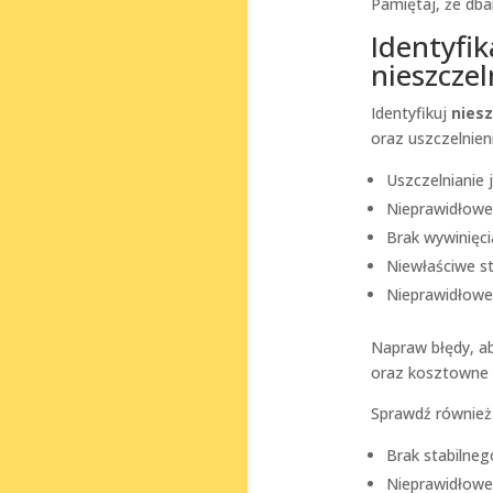
Pamiętaj, że db
Identyfi
nieszcze
Identyfikuj
niesz
oraz uszczelnien
Uszczelnianie 
Nieprawidłowe 
Brak wywinięci
Niewłaściwe s
Nieprawidłowe
Napraw błędy, ab
oraz kosztowne 
Sprawdź również
Brak stabilneg
Nieprawidłowe