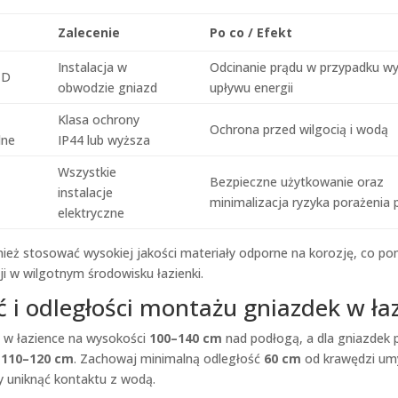
Zalecenie
Po co / Efekt
Instalacja w
Odcinanie prądu w przypadku wy
CD
obwodzie gniazd
upływu energii
Klasa ochrony
Ochrona przed wilgocią i wodą
lne
IP44 lub wyższa
Wszystkie
Bezpieczne użytkowanie oraz
instalacje
minimalizacja ryzyka porażenia
elektryczne
nież stosować wysokiej jakości materiały odporne na korozję, co 
cji w wilgotnym środowisku łazienki.
 i odległości montażu gniazdek w ła
 w łazience na wysokości
100–140 cm
nad podłogą, a dla gniazdek 
ć
110–120 cm
. Zachowaj minimalną odległość
60 cm
od krawędzi um
by uniknąć kontaktu z wodą.