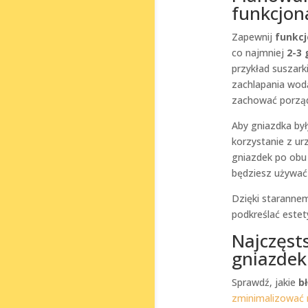
funkcjona
Zapewnij
funkcj
co najmniej
2-3 
przykład suszark
zachlapania wod
zachować porząd
Aby gniazdka był
korzystanie z ur
gniazdek po obu 
będziesz używać
Dzięki starannem
podkreślać estet
Najczęst
gniazdek
Sprawdź, jakie
b
zminimalizować 