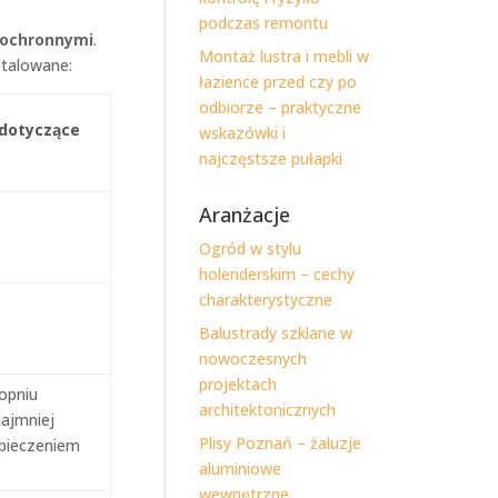
podczas remontu
 ochronnymi
.
Montaż lustra i mebli w
stalowane:
łazience przed czy po
odbiorze – praktyczne
dotyczące
wskazówki i
najczęstsze pułapki
Aranżacje
Ogród w stylu
holenderskim – cechy
charakterystyczne
Balustrady szklane w
nowoczesnych
projektach
opniu
architektonicznych
ajmniej
Plisy Poznań – żaluzje
zpieczeniem
aluminiowe
wewnętrzne