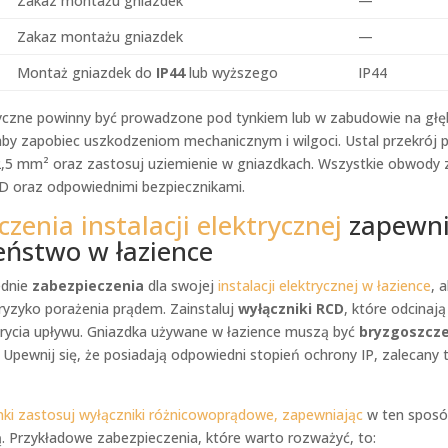
Zakaz montażu gniazdek
—
Zakaz montażu gniazdek
—
Montaż gniazdek do
IP44
lub wyższego
IP44
yczne powinny być prowadzone pod tynkiem lub w zabudowie na głę
by zapobiec uszkodzeniom mechanicznym i wilgoci. Ustal przekrój
 2,5 mm² oraz zastosuj uziemienie w gniazdkach. Wszystkie obwody
D oraz odpowiednimi bezpiecznikami.
zenia instalacji elektrycznej
zapewni
eństwo w łazience
ednie
zabezpieczenia
dla swojej
instalacji elektrycznej w łazience
, 
ryzyko porażenia prądem. Zainstaluj
wyłączniki RCD
, które odcinaj
rycia upływu. Gniazdka używane w łazience muszą być
bryzgoszcze
 Upewnij się, że posiadają odpowiedni stopień ochrony IP, zalecany t
nki zastosuj wyłączniki różnicowoprądowe, zapewniając
w ten sposó
. Przykładowe zabezpieczenia, które warto rozważyć, to: