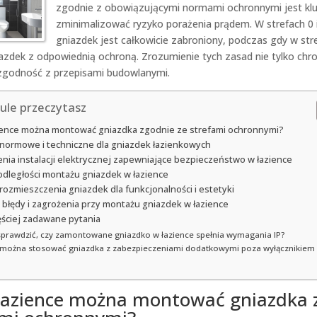
zgodnie z obowiązującymi normami ochronnymi jest kl
zminimalizować ryzyko porażenia prądem. W strefach 0 
gniazdek jest całkowicie zabroniony, podczas gdy w str
azdek z odpowiednią ochroną. Zrozumienie tych zasad nie tylko chro
zgodność z przepisami budowlanymi.
ule przeczytasz
ience można montować gniazdka zgodnie ze strefami ochronnymi?
ormowe i techniczne dla gniazdek łazienkowych
nia instalacji elektrycznej zapewniające bezpieczeństwo w łazience
odległości montażu gniazdek w łazience
rozmieszczenia gniazdek dla funkcjonalności i estetyki
 błędy i zagrożenia przy montażu gniazdek w łazience
ęściej zadawane pytania
sprawdzić, czy zamontowane gniazdko w łazience spełnia wymagania IP?
 można stosować gniazdka z zabezpieczeniami dodatkowymi poza wyłącznikiem
łazience można montować gniazdka 