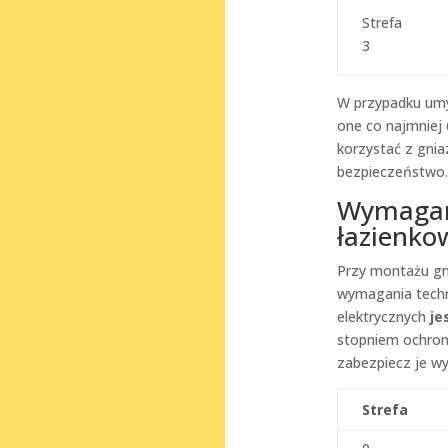
Strefa
3
W przypadku umyw
one co najmniej 
korzystać z gni
bezpieczeństwo.
Wymagani
łazienko
Przy montażu gn
wymagania techni
elektrycznych
je
stopniem ochro
zabezpiecz je w
Strefa