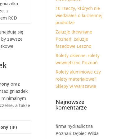
gniazdka
10 rzeczy, których nie
ze, z
wiedziałeś o kuchennej
niem RCD
podłodze
najdują się
Żaluzje drewniane
, by zawsze
Poznań, żaluzje
atkowe
fasadowe Leszno
Rolety okienne: rolety
ek
wewnętrzne Poznań
Rolety aluminiowe czy
rolety materiałowe?
rony
oraz
Sklepy w Warszawie
ntaż gniazdek
 z minimalnym
Najnowsze
czelne, a także
komentarze
firma hydrauliczna
ony (IP)
Poznań Dębiec Wilda