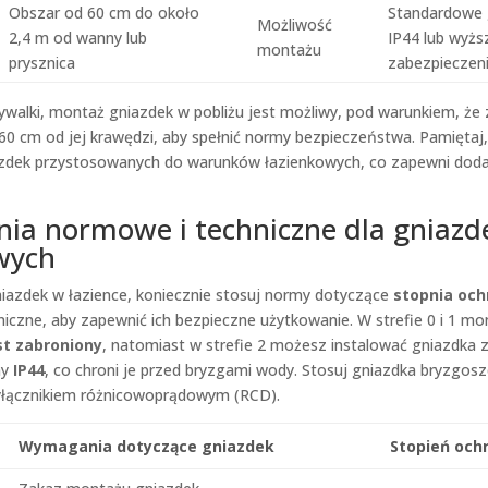
Obszar od 60 cm do około
Standardowe 
Możliwość
2,4 m od wanny lub
IP44 lub wyżs
montażu
prysznica
zabezpiecze
alki, montaż gniazdek w pobliżu jest możliwy, pod warunkiem, że z
60 cm od jej krawędzi, aby spełnić normy bezpieczeństwa. Pamiętaj
azdek przystosowanych do warunków łazienkowych, co zapewni dod
a normowe i techniczne dla gniazd
wych
iazdek w łazience, koniecznie stosuj normy dotyczące
stopnia och
czne, aby zapewnić ich bezpieczne użytkowanie. W strefie 0 i 1 mo
st zabroniony
, natomiast w strefie 2 możesz instalować gniazdka
ny
IP44
, co chroni je przed bryzgami wody. Stosuj gniazdka bryzgosz
yłącznikiem różnicowoprądowym (RCD).
Wymagania dotyczące gniazdek
Stopień ochr