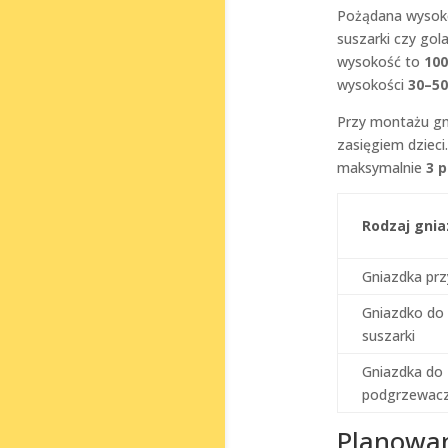
Pożądana wysokoś
suszarki czy gol
wysokość to
10
wysokości
30–5
Przy montażu gni
zasięgiem dzieci
maksymalnie
3 
Rodzaj gni
Gniazdka pr
Gniazdko do p
suszarki
Gniazdka do 
podgrzewac
Planowan