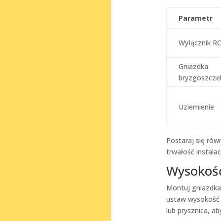
Parametr
Wyłącznik R
Gniazdka
bryzgoszcze
Uziemienie
Postaraj się rów
trwałość instala
Wysokość
Montuj gniazdka
ustaw wysokoś
lub prysznica, a