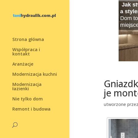
Jak s
Jak o
Ergon
Moski
Projek
Rolet
Mała 
a styl
Jeżeli
Wybór 
Lato to
dolar
Rolety 
Dekora
Dom to 
przyjść
samopoc
okres, 
Marzysz
który m
kreaty
miejsc
Projek
całkowi
Strona główna
Współpraca i
kontakt
Aranżacje
Modernizacja kuchni
Gniazdk
Modernizacja
łazienki
je mont
Nie tylko dom
utworzone prze
Remont i budowa