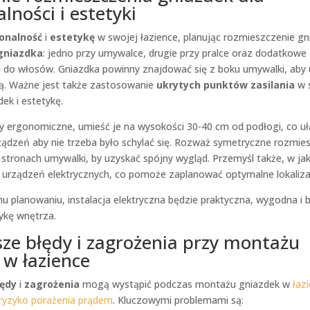
lności i estetyki
onalność
i
estetykę
w swojej łazience, planując rozmieszczenie gn
gniazdka
: jedno przy umywalce, drugie przy pralce oraz dodatkowe 
i do włosów. Gniazdka powinny znajdować się z boku umywalki, aby 
ą. Ważne jest także zastosowanie
ukrytych punktów zasilania
w s
ek i estetykę.
y ergonomiczne, umieść je na wysokości 30-40 cm od podłogi, co uł
ządzeń aby nie trzeba było schylać się. Rozważ symetryczne rozmie
stronach umywalki, by uzyskać spójny wygląd. Przemyśl także, w jak
 urządzeń elektrycznych, co pomoże zaplanować optymalne lokaliza
u planowaniu, instalacja elektryczna będzie praktyczna, wygodna i 
ykę wnętrza.
sze błędy i zagrożenia przy montażu
 w łazience
łędy
i
zagrożenia
mogą wystąpić podczas montażu gniazdek w
łaz
ryzyko porażenia prądem
. Kluczowymi problemami są: