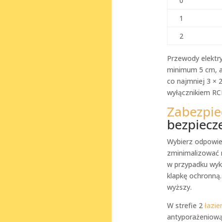
0
1
2
Przewody elektr
minimum 5 cm, a
co najmniej 3 ×
wyłącznikiem RC
Zabezpiec
bezpiecz
Wybierz odpowi
zminimalizować 
w przypadku wyk
klapkę ochronną.
wyższy.
W strefie 2
łazie
antyporażeniową