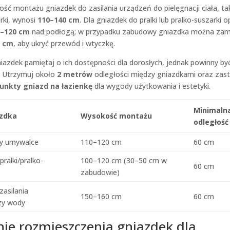
ć montażu gniazdek do zasilania urządzeń do pielęgnacji ciała, tak
arki, wynosi
110–140 cm
. Dla gniazdek do pralki lub pralko-suszarki 
0–120 cm
nad podłogą; w przypadku zabudowy gniazdka można za
0 cm
, aby ukryć przewód i wtyczkę.
azdek pamiętaj o ich dostępności dla dorosłych, jednak powinny by
. Utrzymuj około
2 metrów
odległości między gniazdkami oraz zast
punkty gniazd na łazienkę
dla wygody użytkowania i estetyki.
Minimaln
azdka
Wysokość montażu
odległość
zy umywalce
110–120 cm
60 cm
ralki/pralko-
100–120 cm (30–50 cm w
60 cm
zabudowie)
zasilania
150–160 cm
60 cm
zy wody
ie rozmieszczenia gniazdek dla