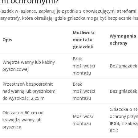
ami ochronnymi?
iazdek w łazience, zaplanuj je zgodnie z obowiązującymi
strefami
tery strefy, które określają, gdzie gniazdka mogą być bezpiecznie in
Możliwość
Wymagania 
Opis
montażu
ochrony
gniazdek
Brak
Wnętrze wanny lub kabiny
możliwości
Bez gniazdek
prysznicowej
montażu
Przestrzeń bezpośrednio
Brak
nad wanną lub prysznicem
możliwości
Bez gniazdek
do wysokości 2,25 m
montażu
Gniazdka o st
Obszar do 60 cm od
Możliwość
ochrony przyn
krawędzi wanny lub
montażu
IPX4
, z zabe
prysznica
RCD