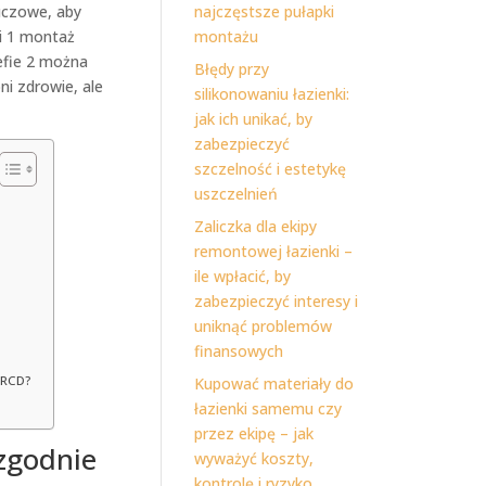
uczowe, aby
najczęstsze pułapki
i 1 montaż
montażu
efie 2 można
Błędy przy
ni zdrowie, ale
silikonowaniu łazienki:
jak ich unikać, by
zabezpieczyć
szczelność i estetykę
uszczelnień
Zaliczka dla ekipy
remontowej łazienki –
ile wpłacić, by
zabezpieczyć interesy i
uniknąć problemów
finansowych
 RCD?
Kupować materiały do
łazienki samemu czy
przez ekipę – jak
zgodnie
wyważyć koszty,
kontrolę i ryzyko