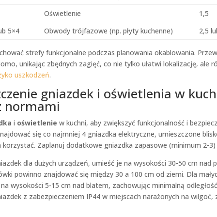
Oświetlenie
1,5
ub 5×4
Obwody trójfazowe (np. płyty kuchenne)
2,5 lu
achować strefy funkcjonalne podczas planowania okablowania. Prze
omo, unikając zbędnych zagięć, co nie tylko ułatwi lokalizację, ale r
zyko uszkodzeń
.
czenie gniazdek i oświetlenia w kuch
z normami
dka
i
oświetlenie
w kuchni, aby zwiększyć funkcjonalność i bezpie
najdować się co najmniej 4 gniazdka elektryczne, umieszczone blis
ch korzystać. Zaplanuj dodatkowe gniazdka zapasowe (minimum 2-3) 
iazdek dla dużych urządzeń, umieść je na wysokości 30-50 cm nad 
dówki powinno znajdować się między 30 a 100 cm od ziemi. Dla mały
 na wysokości 5-15 cm nad blatem, zachowując minimalną odległoś
niazdek z zabezpieczeniem IP44 w miejscach narażonych na wilgoć,