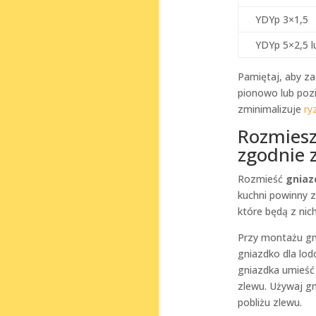
YDYp 3×1,5
YDYp 5×2,5 l
Pamiętaj, aby z
pionowo lub pozi
zminimalizuje
ry
Rozmiesz
zgodnie 
Rozmieść
gniaz
kuchni powinny z
które będą z ni
Przy montażu gn
gniazdko dla lo
gniazdka umieść
zlewu. Używaj g
pobliżu zlewu.