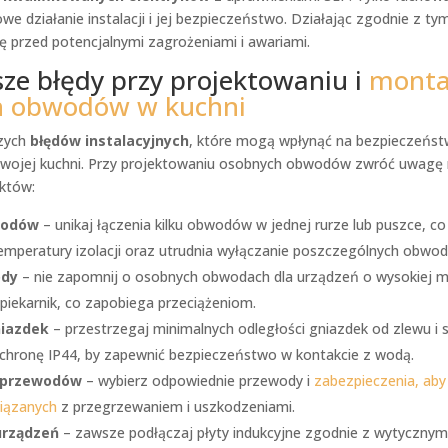
we działanie instalacji i jej bezpieczeństwo. Działając zgodnie z ty
ę przed potencjalnymi zagrożeniami i awariami.
sze błędy przy projektowaniu i
monta
h obwodów w kuchni
szych
błędów instalacyjnych
, które mogą wpłynąć na bezpieczeńst
Twojej kuchni. Przy projektowaniu osobnych obwodów zwróć uwagę n
któw:
wodów
– unikaj łączenia kilku obwodów w jednej rurze lub puszce, c
emperatury izolacji oraz utrudnia wyłączanie poszczególnych obwo
ody
– nie zapomnij o osobnych obwodach dla urządzeń o wysokiej mo
iekarnik, co zapobiega przeciążeniom.
niazdek
– przestrzegaj minimalnych odległości gniazdek od zlewu i 
chronę IP44, by zapewnić bezpieczeństwo w kontakcie z wodą.
ć przewodów
– wybierz odpowiednie przewody i
zabezpieczenia, aby
iązanych
z przegrzewaniem i uszkodzeniami.
urządzeń
– zawsze podłączaj płyty indukcyjne zgodnie z wytycznym