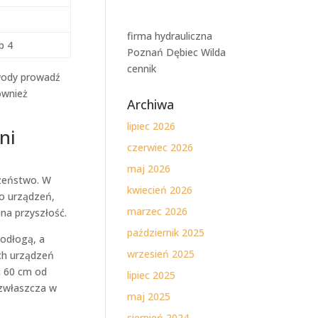
firma hydrauliczna
b 4
Poznań Dębiec Wilda
cennik
wody prowadź
ównież
Archiwa
lipiec 2026
ni
czerwiec 2026
maj 2026
czeństwo. W
kwiecień 2026
ko urządzeń,
marzec 2026
na przyszłość.
październik 2025
podłogą, a
wrzesień 2025
ch urządzeń
ć 60 cm od
lipiec 2025
 zwłaszcza w
maj 2025
sierpień 2024