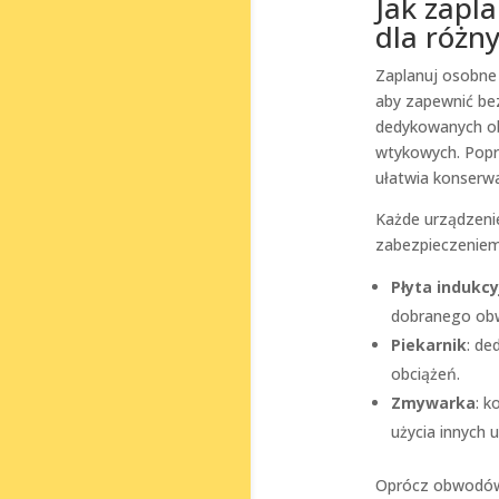
Jak zapl
dla różn
Zaplanuj osobn
aby zapewnić be
dedykowanych o
wtykowych. Popr
ułatwia konserwa
Każde urządzeni
zabezpieczeniem
Płyta indukcy
dobranego ob
Piekarnik
: de
obciążeń.
Zmywarka
: k
użycia innych 
Oprócz obwodów 