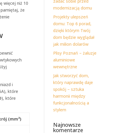
zadać sobie przed
 więcej niż 10
modernizacją domu
 pamiętaj, że
żenie
Projekty ulepszeń
domu: Top 6 porad,
dzięki którym Twój
w
dom będzie wyglądał
jak milion dolarów
pewnić
Plisy Poznań – żaluzje
d wtykowych
aluminiowe
Użyj
wewnętrzne
Jak stworzyć dom,
który naprawdę daje
niazd i
spokój – sztuka
A), które
harmonii między
D
), które
funkcjonalnością a
stylem
krój (mm²)
Najnowsze
komentarze