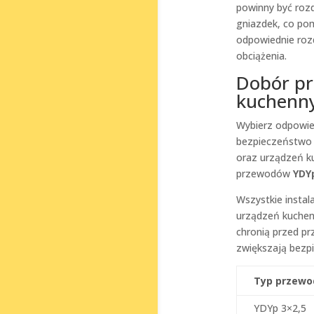
powinny być rozd
gniazdek, co pom
odpowiednie roz
obciążenia.
Dobór pr
kuchenn
Wybierz odpowi
bezpieczeństwo i
oraz urządzeń k
przewodów
YDY
Wszystkie instal
urządzeń kuchen
chronią przed pr
zwiększają bezp
Typ przewo
YDYp 3×2,5