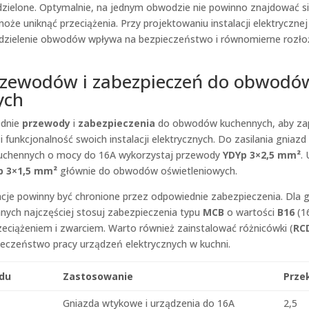
zielone. Optymalnie, na jednym obwodzie nie powinno znajdować się
oże uniknąć przeciążenia. Przy projektowaniu instalacji elektrycznej
dzielenie obwodów wpływa na bezpieczeństwo i równomierne rozło
zewodów i zabezpieczeń do obwodó
ych
ednie
przewody
i
zabezpieczenia
do obwodów kuchennych, aby za
 funkcjonalność swoich instalacji elektrycznych. Do zasilania gniaz
uchennych o mocy do 16A wykorzystaj przewody
YDYp 3×2,5 mm²
. 
p 3×1,5 mm²
głównie do obwodów oświetleniowych.
acje powinny być chronione przez odpowiednie zabezpieczenia. Dla g
nych najczęściej stosuj zabezpieczenia typu
MCB
o wartości
B16
(16
zeciążeniem i zwarciem. Warto również zainstalować różnicówki (
RC
ieczeństwo pracy urządzeń elektrycznych w kuchni.
du
Zastosowanie
Prze
Gniazda wtykowe i urządzenia do 16A
2,5