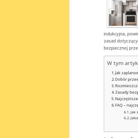
indukcyjna, pow
zasad dotyczącyc
bezpiecznej prze
W tym artyk
Jak zaplano
Dobór prze
Rozmieszcze
Zasady bezp
Najczęstsze
FAQ – najcz
Jak
Jak