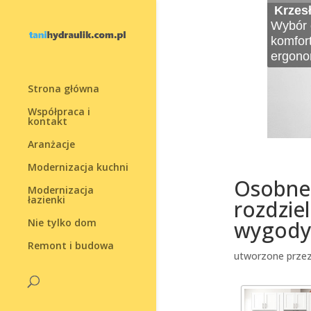
Krzesł
Rolety
Podus
Rolet
Zasłon
Minim
Projek
Wybór o
Rolety 
Poduszk
Rolety 
Zasłony
Współcz
dolar
komfor
estetyc
który p
który m
Wybór 
unosi e
Marzysz
ergono
doskon
Projek
Strona główna
Współpraca i
kontakt
Aranżacje
Modernizacja kuchni
Osobne 
Modernizacja
łazienki
rozdziel
Nie tylko dom
wygody
Remont i budowa
utworzone prze