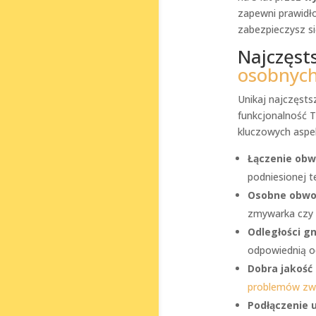
zapewni prawidło
zabezpieczysz si
Najczęst
osobnyc
Unikaj najczęst
funkcjonalność 
kluczowych aspe
Łączenie ob
podniesionej t
Osobne obw
zmywarka czy p
Odległości g
odpowiednią o
Dobra jakoś
problemów zw
Podłączenie 