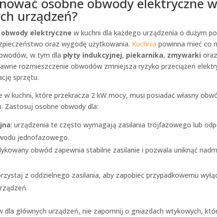
anować osobne obwody elektryczne w
ych urządzeń?
e
obwody elektryczne
w kuchni dla każdego urządzenia o dużym p
zpieczeństwo oraz wygodę użytkowania.
Kuchnia
powinna mieć co n
bwodów, w tym dla
płyty indukcyjnej
,
piekarnika
,
zmywarki
oraz
awne rozmieszczenie obwodów zmniejsza ryzyko przeciążeń elektry
cję sprzętu.
e w kuchni, które przekracza 2 kW mocy, musi posiadać własny ob
. Zastosuj osobne obwody dla:
jna
: urządzenia te często wymagają zasilania trójfazowego lub od
wodu jednofazowego.
dykowany obwód zapewnia stabilne zasilanie i pozwala uniknąć nadm
orzystaj z oddzielnego zasilania, aby zapobiec przypadkowemu wył
urządzeń.
dla głównych urządzeń, nie zapomnij o gniazdach wtykowych, któ