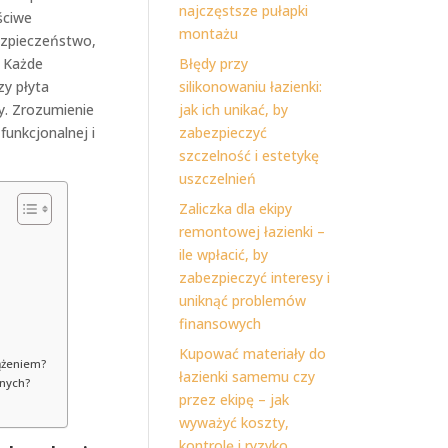
najczęstsze pułapki
ściwe
montażu
ezpieczeństwo,
 Każde
Błędy przy
zy płyta
silikonowaniu łazienki:
y. Zrozumienie
jak ich unikać, by
funkcjonalnej i
zabezpieczyć
szczelność i estetykę
uszczelnień
Zaliczka dla ekipy
remontowej łazienki –
ile wpłacić, by
zabezpieczyć interesy i
uniknąć problemów
finansowych
Kupować materiały do
ążeniem?
łazienki samemu czy
nych?
przez ekipę – jak
wyważyć koszty,
kontrolę i ryzyko