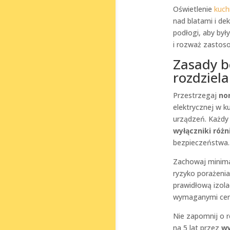
Oświetlenie
kuch
nad blatami i de
podłogi, aby był
i rozważ zastos
Zasady b
rozdziel
Przestrzegaj
no
elektrycznej w k
urządzeń. Każdy
wyłączniki róż
bezpieczeństwa.
Zachowaj minima
ryzyko porażeni
prawidłową izola
wymaganymi cert
Nie zapomnij o r
na 5 lat przez
wy