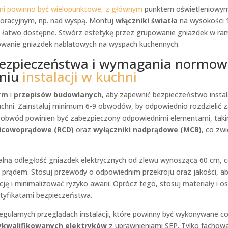
ni powinno być wielopunktowe, z głównym
punktem oświetleniowy
koracyjnym, np. nad wyspą. Montuj
włączniki światła
na wysokości 
y łatwo dostępne. Stwórz estetykę przez grupowanie gniazdek w ram
owanie gniazdek nablatowych na wyspach kuchennych.
ezpieczeństwa i wymagania normow
aniu
instalacji w kuchni
rm
i
przepisów budowlanych
, aby zapewnić bezpieczeństwo instal
uchni. Zainstaluj minimum 6-9 obwodów, by odpowiednio rozdzielić za
 obwód powinien być zabezpieczony odpowiednimi elementami, taki
nicowoprądowe (RCD)
oraz
wyłączniki nadprądowe (MCB)
, co zw
lną odległość gniazdek elektrycznych od zlewu wynoszącą 60 cm, c
a prądem. Stosuj przewody o odpowiednim przekroju oraz jakości, a
cję i minimalizować ryzyko awarii. Oprócz tego, stosuj materiały i o
yfikatami bezpieczeństwa.
egularnych przeglądach instalacji, które powinny być wykonywane co
kwalifikowanych elektryków
z uprawnieniami SEP. Tylko fachow