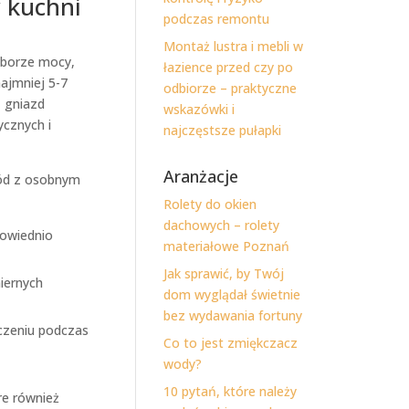
 kuchni
podczas remontu
Montaż lustra i mebli w
oborze mocy,
łazience przed czy po
ajmniej 5-7
odbiorze – praktyczne
 gniazd
wskazówki i
cznych i
najczęstsze pułapki
Aranżacje
wód z osobnym
Rolety do okien
dachowych – rolety
powiednio
materiałowe Poznań
Jak sprawić, by Twój
iernych
dom wyglądał świetnie
bez wydawania fortuny
ączeniu podczas
Co to jest zmiękczacz
wody?
10 pytań, które należy
re również