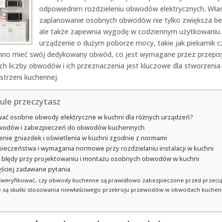
odpowiednim rozdzieleniu obwodów elektrycznych. Wła
zaplanowanie osobnych obwodów nie tylko zwiększa b
ale także zapewnia wygodę w codziennym użytkowaniu.
urządzenie o dużym poborze mocy, takie jak piekarnik c
inno mieć swój dedykowany obwód, co jest wymagane przez przepis
h liczby obwodów i ich przeznaczenia jest kluczowe dla stworzenia 
strzeni kuchennej.
ule przeczytasz
wać osobne obwody elektryczne w kuchni dla różnych urządzeń?
wodów i zabezpieczeń do obwodów kuchennych
nie gniazdek i oświetlenia w kuchni zgodnie z normami
ieczeństwa i wymagania normowe przy rozdzielaniu instalacji w kuchni
 błędy przy projektowaniu i montażu osobnych obwodów w kuchni
ęściej zadawane pytania
 zweryfikować, czy obwody kuchenne są prawidłowo zabezpieczone przed przeci
ie są skutki stosowania niewłaściwego przekroju przewodów w obwodach kuchen