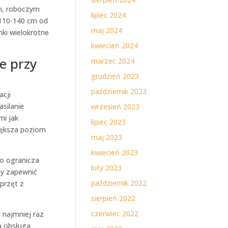
m, roboczym
lipiec 2024
110-140 cm od
maj 2024
ki wielokrotne
kwiecień 2024
e przy
marzec 2024
grudzień 2023
październik 2023
acji
silanie
wrzesień 2023
mi jak
lipiec 2023
iększa poziom
maj 2023
kwiecień 2023
o ogranicza
luty 2023
by zapewnić
październik 2022
sprzęt z
sierpień 2022
czerwiec 2022
 najmniej raz
a obsługa