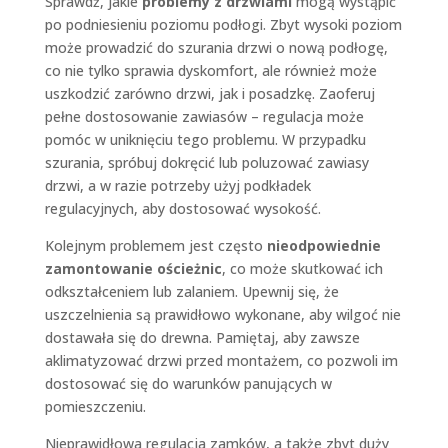
Sprawdź, jakie
problemy z drzwiami
mogą wystąpić
po podniesieniu poziomu podłogi. Zbyt wysoki poziom
może prowadzić do szurania drzwi o nową podłogę,
co nie tylko sprawia dyskomfort, ale również może
uszkodzić zarówno drzwi, jak i posadzkę. Zaoferuj
pełne dostosowanie zawiasów – regulacja może
pomóc w uniknięciu tego problemu. W przypadku
szurania, spróbuj dokręcić lub poluzować zawiasy
drzwi, a w razie potrzeby użyj podkładek
regulacyjnych, aby dostosować wysokość.
Kolejnym problemem jest często
nieodpowiednie
zamontowanie ościeżnic
, co może skutkować ich
odkształceniem lub zalaniem. Upewnij się, że
uszczelnienia są prawidłowo wykonane, aby wilgoć nie
dostawała się do drewna. Pamiętaj, aby zawsze
aklimatyzować drzwi przed montażem, co pozwoli im
dostosować się do warunków panujących w
pomieszczeniu.
Nieprawidłowa regulacja zamków, a także zbyt duży