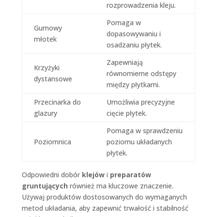
rozprowadzenia kleju.
Pomaga w
Gumowy
dopasowywaniu i
młotek
osadzaniu płytek.
Zapewniają
Krzyżyki
równomierne odstępy
dystansowe
między płytkami.
Przecinarka do
Umożliwia precyzyjne
glazury
cięcie płytek.
Pomaga w sprawdzeniu
Poziomnica
poziomu układanych
płytek.
Odpowiedni dobór
klejów
i
preparatów
gruntujących
również ma kluczowe znaczenie.
Używaj produktów dostosowanych do wymaganych
metod układania, aby zapewnić trwałość i stabilność