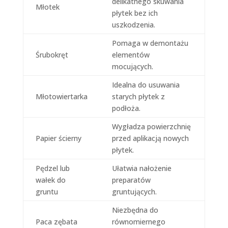
delikatnego skuwania
Młotek
płytek bez ich
uszkodzenia.
Pomaga w demontażu
Śrubokręt
elementów
mocujących.
Idealna do usuwania
Młotowiertarka
starych płytek z
podłoża.
Wygładza powierzchnię
Papier ścierny
przed aplikacją nowych
płytek.
Pędzel lub
Ułatwia nałożenie
wałek do
preparatów
gruntu
gruntujących.
Niezbędna do
Paca zębata
równomiernego