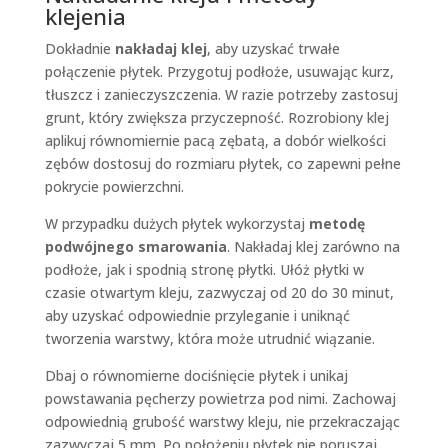
klejenia
Dokładnie
nakładaj klej
, aby uzyskać trwałe
połączenie płytek. Przygotuj podłoże, usuwając kurz,
tłuszcz i zanieczyszczenia. W razie potrzeby zastosuj
grunt, który zwiększa przyczepność. Rozrobiony klej
aplikuj równomiernie pacą zębatą, a dobór wielkości
zębów dostosuj do rozmiaru płytek, co zapewni pełne
pokrycie powierzchni.
W przypadku dużych płytek wykorzystaj
metodę
podwójnego smarowania
. Nakładaj klej zarówno na
podłoże, jak i spodnią stronę płytki. Ułóż płytki w
czasie otwartym kleju, zazwyczaj od 20 do 30 minut,
aby uzyskać odpowiednie przyleganie i uniknąć
tworzenia warstwy, która może utrudnić wiązanie.
Dbaj o równomierne dociśnięcie płytek i unikaj
powstawania pęcherzy powietrza pod nimi. Zachowaj
odpowiednią grubość warstwy kleju, nie przekraczając
zazwyczaj 5 mm. Po położeniu płytek nie poruszaj