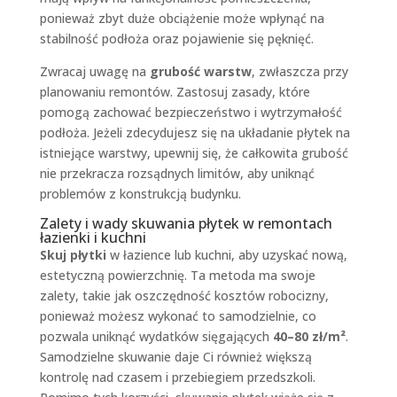
ponieważ zbyt duże obciążenie może wpłynąć na
stabilność podłoża oraz pojawienie się pęknięć.
Zwracaj uwagę na
grubość warstw
, zwłaszcza przy
planowaniu remontów. Zastosuj zasady, które
pomogą zachować bezpieczeństwo i wytrzymałość
podłoża. Jeżeli zdecydujesz się na układanie płytek na
istniejące warstwy, upewnij się, że całkowita grubość
nie przekracza rozsądnych limitów, aby uniknąć
problemów z konstrukcją budynku.
Zalety i wady skuwania płytek w remontach
łazienki i kuchni
Skuj płytki
w łazience lub kuchni, aby uzyskać nową,
estetyczną powierzchnię. Ta metoda ma swoje
zalety, takie jak oszczędność kosztów robocizny,
ponieważ możesz wykonać to samodzielnie, co
pozwala uniknąć wydatków sięgających
40–80 zł/m²
.
Samodzielne skuwanie daje Ci również większą
kontrolę nad czasem i przebiegiem przedszkoli.