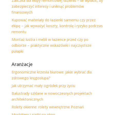
Zaliczka dla ekipy remontowej łazienki – ile wpłacić, by
zabezpieczyć interesy i uniknąć problemów
finansowych
Kupować materiały do łazienki samemu czy przez
ekipę – jak wyważyć koszty, kontrolę i ryzyko podczas
remontu
Montaż lustra i mebli w łazience przed czy po
odbiorze – praktyczne wskazówki i najczęstsze
pułapki
Aranżacje
Ergonomiczne krzesła biurowe: jakie wybrać dla
zdrowego kręgosłupa?
Jak utrzymać mały ogródek przy życiu
Balustrady szklane w nowoczesnych projektach
architektonicznych
Rolety okienne: rolety wewnętrzne Poznań
Moskitiery i siatki na okno