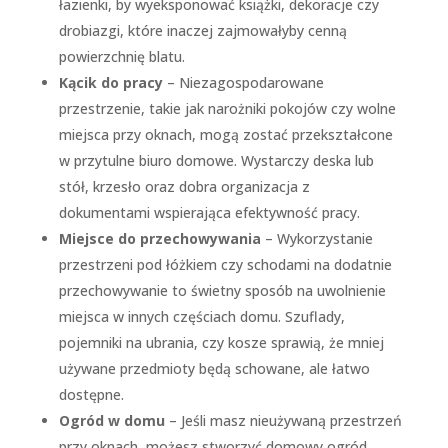
łazienki, by wyeksponować książki, dekoracje czy
drobiazgi, które inaczej zajmowałyby cenną
powierzchnię blatu.
Kącik do pracy
– Niezagospodarowane
przestrzenie, takie jak narożniki pokojów czy wolne
miejsca przy oknach, mogą zostać przekształcone
w przytulne biuro domowe. Wystarczy deska lub
stół, krzesło oraz dobra organizacja z
dokumentami wspierająca efektywność pracy.
Miejsce do przechowywania
– Wykorzystanie
przestrzeni pod łóżkiem czy schodami na dodatnie
przechowywanie to świetny sposób na uwolnienie
miejsca w innych częściach domu. Szuflady,
pojemniki na ubrania, czy kosze sprawią, że mniej
używane przedmioty będą schowane, ale łatwo
dostępne.
Ogród w domu
– Jeśli masz nieużywaną przestrzeń
przy oknach, możesz stworzyć domowy ogród.