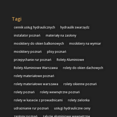
Tagi
cennik usług hydraulicznych
hydraulik swarzędz
instalator poznań
materiały na zasłony
moskitiery do okien balkonowych
moskitiery na wymiar
moskitiery poznań
plisy poznań
przepychanie rur poznań
Rolety Aluminiowe
Rolety Aluminiowe Warszawa
rolety do okien dachowych
rolety materiałowe poznań
rolety materiałowe warszawa
rolety okienne poznań
rolety poznań
rolety wewnętrzne poznań
rolety w kasecie z prowadnicami
rolety zielonka
udrażnianie rur poznań
usługi hydrauliczne ceny
zasłony poznań
żaluzje aluminiowe wewnętrzne