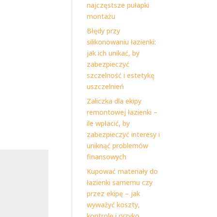
najczęstsze pułapki
montażu
Błędy przy
silikonowaniu łazienki:
jak ich unikać, by
zabezpieczyć
szczelność i estetykę
uszczelnień
Zaliczka dla ekipy
remontowej łazienki –
ile wpłacić, by
zabezpieczyć interesy i
uniknąć problemów
finansowych
Kupować materiały do
łazienki samemu czy
przez ekipę – jak
wyważyć koszty,
kontrolę i ryzyko