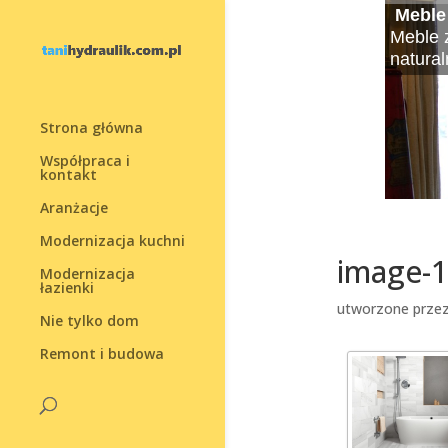
Meble
Jak w
Rolet
Żaluz
Żaluz
Karton
Jak u
Meble 
Decydu
Rolety 
Okna, 
Żaluzje
Segreg
Mały og
natural
podnie
który m
też swo
wprowad
przest
natury.
Strona główna
Współpraca i
kontakt
Aranżacje
Modernizacja kuchni
image-1
Modernizacja
łazienki
utworzone prze
Nie tylko dom
Remont i budowa