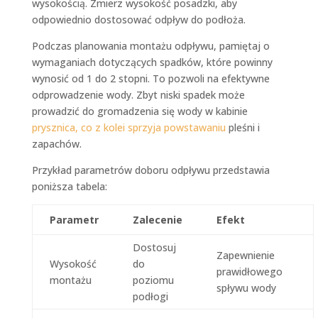
wysokością. Zmierz wysokość posadzki, aby
odpowiednio dostosować odpływ do podłoża.
Podczas planowania montażu odpływu, pamiętaj o
wymaganiach dotyczących spadków, które powinny
wynosić od 1 do 2 stopni. To pozwoli na efektywne
odprowadzenie wody. Zbyt niski spadek może
prowadzić do gromadzenia się wody w kabinie
prysznica, co z kolei sprzyja powstawaniu
pleśni i
zapachów.
Przykład parametrów doboru odpływu przedstawia
poniższa tabela:
Parametr
Zalecenie
Efekt
Dostosuj
Zapewnienie
Wysokość
do
prawidłowego
montażu
poziomu
spływu wody
podłogi