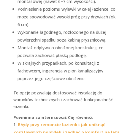
montażowej (nawet 6–7 cm wysokości).
Podniesienie poziomu wylewki w całej łazience, co
może spowodować wysoki próg przy drzwiach (ok.
6 cm).
Wykonanie łagodnego, rozłożonego na dużej
powierzchni spadku poza kabiną prysznicową.
Montaż odpływu o obniżonej konstrukcji, co
pozwala zachować płaską podłogę.
W skrajnych przypadkach, po konsultacji z
fachowcem, ingerencja w pion kanalizacyjny
poprzez jego częściowe obniżenie.
Te opcje pozwalają dostosować instalację do
warunków technicznych i zachować funkcjonalność
łazienki.
Powninno zainteresować Cię również:
Błędy przy remoncie łazienki: jak uniknąć
kosztownych pomyłek i zadbać o komfort na lata