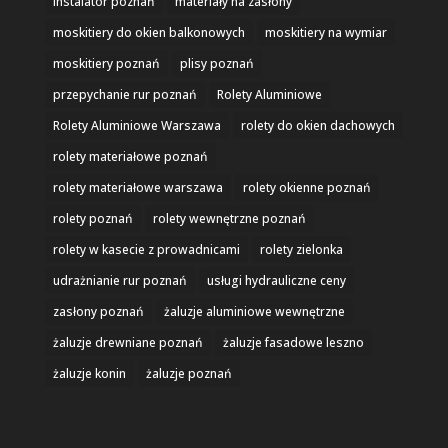
instalator poznań
materiały na zasłony
moskitiery do okien balkonowych
moskitiery na wymiar
moskitiery poznań
plisy poznań
przepychanie rur poznań
Rolety Aluminiowe
Rolety Aluminiowe Warszawa
rolety do okien dachowych
rolety materiałowe poznań
rolety materiałowe warszawa
rolety okienne poznań
rolety poznań
rolety wewnętrzne poznań
rolety w kasecie z prowadnicami
rolety zielonka
udrażnianie rur poznań
usługi hydrauliczne ceny
zasłony poznań
żaluzje aluminiowe wewnętrzne
żaluzje drewniane poznań
żaluzje fasadowe leszno
żaluzje konin
żaluzje poznań