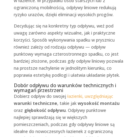
w łazience. W przypadku osób starszych lub z
ograniczoną mobilnością, odpływy liniowe redukują
ryzyko urazów, dzięki eliminacji wysokich progów.
Decydując się na konkretny typ odpływu, weź pod
uwagę zarówno aspekty wizualne, jak i praktyczne
korzyści. Sposób wykonywania spadku w prysznicu
również zależy od rodzaju odpływu — odpływ
punktowy wymaga czterostronnego spadku, co jest
bardziej złożone, podczas gdy odpływ liniowy pozwala
na prostsze nachylenie w jednolitym kierunku, co
poprawia estetykę podłogi i ułatwia układanie płytek.
Dobór odpływu do warunków technicznych i
wymagań przestrzeni
Dobierz odpływ do swojej
łazienki, uwzględniając
warunki techniczne
, takie jak
wysokość montażu
oraz
głębokość odpływu
. Odpływy punktowe
najlepiej sprawdzają się w większych
pomieszczeniach, podczas gdy odpływy liniowe są
idealne do nowoczesnych łazienek z ograniczoną